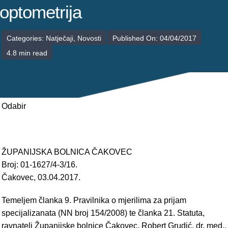
POLIKLINIKE
optometrija
PALIJATIVNA SKRB
Categories:
Natječaji
,
Novosti
Published On: 04/04/2017
4.8 min read
JEDINICE NEZDRAVSTVENIH DJELATNOSTI
RAVNATELJSTVO
Odabir
ŽUPANIJSKA BOLNICA ČAKOVEC
Broj: 01-1627/4-3/16.
Čakovec, 03.04.2017.
Temeljem članka 9. Pravilnika o mjerilima za prijam
specijalizanata (NN broj 154/2008) te članka 21. Statuta,
ravnatelj Županijske bolnice Čakovec, Robert Grudić, dr. med.,