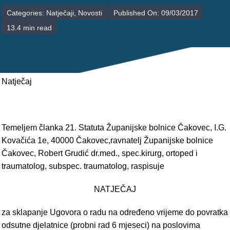
POLIKLINIKE
Categories:
Natječaji
,
Novosti
Published On: 09/03/2017
13.4 min read
PALIJATIVNA SKRB
JEDINICE NEZDRAVSTVENIH DJELATNOSTI
RAVNATELJSTVO
Natječaj
Temeljem članka 21. Statuta Županijske bolnice Čakovec, I.G.
Kovačića 1e, 40000 Čakovec,ravnatelj Županijske bolnice
Čakovec, Robert Grudić dr.med., spec.kirurg, ortoped i
traumatolog, subspec. traumatolog, raspisuje
NATJEČAJ
za sklapanje Ugovora o radu na određeno vrijeme do povratka
odsutne djelatnice (probni rad 6 mjeseci) na poslovima