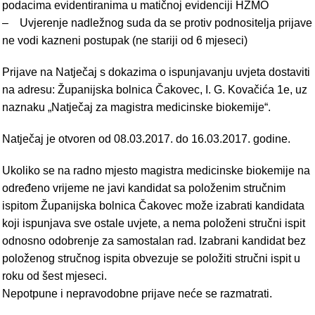
podacima evidentiranima u matičnoj evidenciji HZMO
– Uvjerenje nadležnog suda da se protiv podnositelja prijave
ne vodi kazneni postupak (ne stariji od 6 mjeseci)
Prijave na Natječaj s dokazima o ispunjavanju uvjeta dostaviti
na adresu: Županijska bolnica Čakovec, I. G. Kovačića 1e, uz
naznaku „Natječaj za magistra medicinske biokemije“.
Natječaj je otvoren od 08.03.2017. do 16.03.2017. godine.
Ukoliko se na radno mjesto magistra medicinske biokemije na
određeno vrijeme ne javi kandidat sa položenim stručnim
ispitom Županijska bolnica Čakovec može izabrati kandidata
koji ispunjava sve ostale uvjete, a nema položeni stručni ispit
odnosno odobrenje za samostalan rad. Izabrani kandidat bez
položenog stručnog ispita obvezuje se položiti stručni ispit u
roku od šest mjeseci.
Nepotpune i nepravodobne prijave neće se razmatrati.