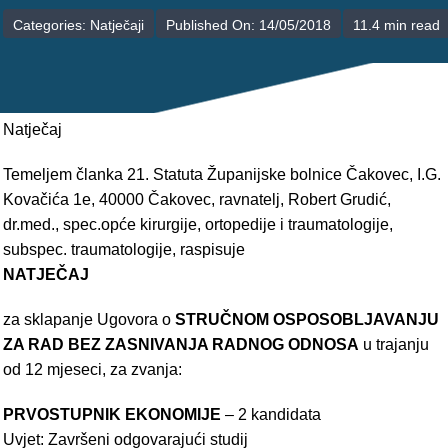
POLIKLINIKE
Categories:
Natječaji
Published On: 14/05/2018
11.4 min read
PALIJATIVNA SKRB
JEDINICE NEZDRAVSTVENIH DJELATNOSTI
Natječaj
RAVNATELJSTVO
Temeljem članka 21. Statuta Županijske bolnice Čakovec, I.G.
Kovačića 1e, 40000 Čakovec, ravnatelj, Robert Grudić,
dr.med., spec.opće kirurgije, ortopedije i traumatologije,
subspec. traumatologije, raspisuje
NATJEČAJ
za sklapanje Ugovora o
STRUČNOM OSPOSOBLJAVANJU
ZA RAD BEZ ZASNIVANJA RADNOG ODNOSA
u trajanju
od 12 mjeseci, za zvanja:
PRVOSTUPNIK EKONOMIJE
– 2 kandidata
Uvjet: Završeni odgovarajući studij