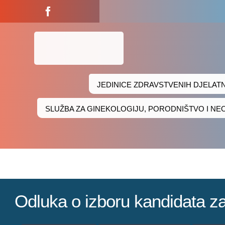
Skip
to
content
JEDINICE ZDRAVSTVENIH DJELAT
SLUŽBA ZA GINEKOLOGIJU, PORODNIŠTVO I N
Odluka o izboru kandidata za s