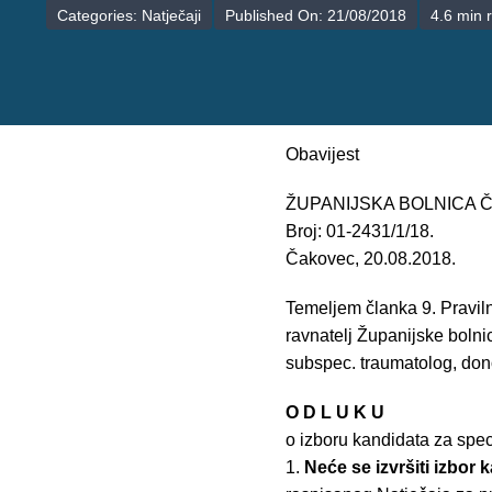
Categories:
Natječaji
Published On: 21/08/2018
4.6 min 
Obavijest
ŽUPANIJSKA BOLNICA
Broj: 01-2431/1/18.
Čakovec, 20.08.2018.
Temeljem članka 9. Praviln
ravnatelj Županijske bolnic
subspec. traumatolog, don
O D L U K U
o izboru kandidata za speci
1.
Neće se izvršiti izbor 