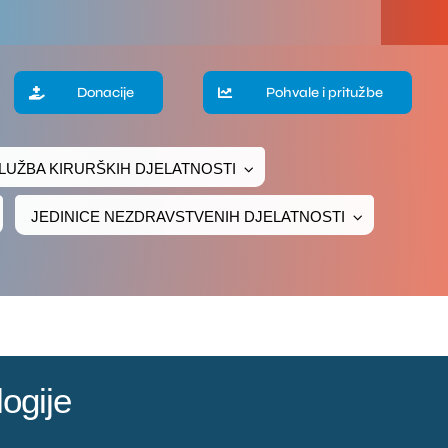
a
Donacije
Pohvale i pritužbe
te
LUŽBA KIRURŠKIH DJELATNOSTI
ke
JEDINICE NEZDRAVSTVENIH DJELATNOSTI
čivanje
ava
logije