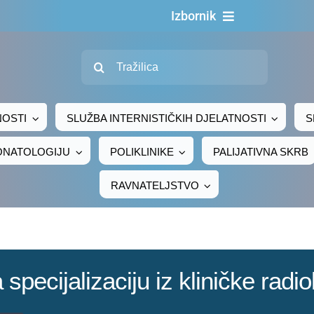
Izbornik
Naslovn
Traži...
O nama
Za pacijen
NOSTI
SLUŽBA INTERNISTIČKIH DJELATNOSTI
S
Za djelatni
EONATOLOGIJU
POLIKLINIKE
PALIJATIVNA SKRB
Centralno naru
RAVNATELJSTVO
Javna nab
Novosti
Adresar
pecijalizaciju iz kliničke radio
Kontakt