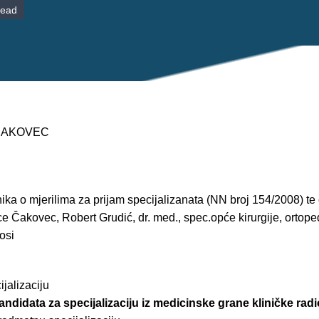
read
 ČAKOVEC
ika o mjerilima za prijam specijalizanata (NN broj 154/2008) te 
e Čakovec, Robert Grudić, dr. med., spec.opće kirurgije, ortoped
osi
jalizaciju
kandidata za specijalizaciju iz medicinske grane kliničke radi