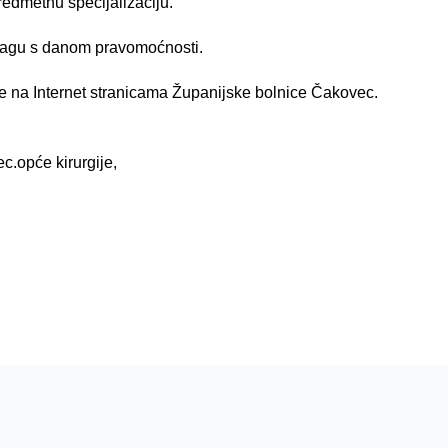
redmetnu specijalizaciju.
nagu s danom pravomoćnosti.
se na Internet stranicama Županijske bolnice Čakovec.
c.opće kirurgije,
,