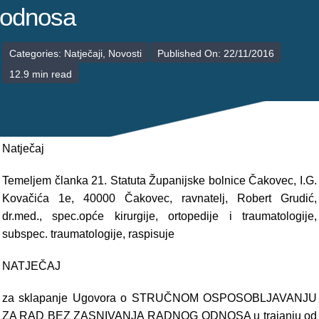
POLIKLINIKE
odnosa
PALIJATIVNA SKRB
Categories:
Natječaji
,
Novosti
Published On: 22/11/2016
12.9 min read
JEDINICE NEZDRAVSTVENIH DJELATNOSTI
RAVNATELJSTVO
Natječaj
Temeljem članka 21. Statuta Županijske bolnice Čakovec, I.G.
Kovačića 1e, 40000 Čakovec, ravnatelj, Robert Grudić,
dr.med., spec.opće kirurgije, ortopedije i traumatologije,
subspec. traumatologije, raspisuje
NATJEČAJ
za sklapanje Ugovora o STRUČNOM OSPOSOBLJAVANJU
ZA RAD BEZ ZASNIVANJA RADNOG ODNOSA u trajanju od