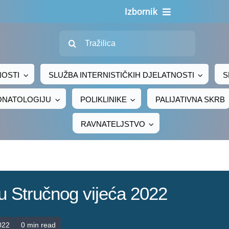
Izbornik
Traži...
Naslovn
O nama
NOSTI
SLUŽBA INTERNISTIČKIH DJELATNOSTI
S
Za pacijen
EONATOLOGIJU
POLIKLINIKE
PALIJATIVNA SKRB
Za djelatni
RAVNATELJSTVO
Centralno naru
Javna nab
Novosti
u Stručnog vijeća 2022
Adresar
Kontakt
022
0 min read