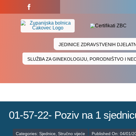
Skip
to
content
JEDINICE ZDRAVSTVENIH DJELAT
SLUŽBA ZA GINEKOLOGIJU, PORODNIŠTVO I N
01-57-22- Poziv na 1 sjednic
Categories:
Sjednice
,
Stručno vijeće
Published On: 04/01/2