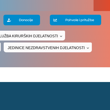
a
Donacije
Pohvale i pritužbe
LUŽBA KIRURŠKIH DJELATNOSTI
te
JEDINICE NEZDRAVSTVENIH DJELATNOSTI
ke
čivanje
ava