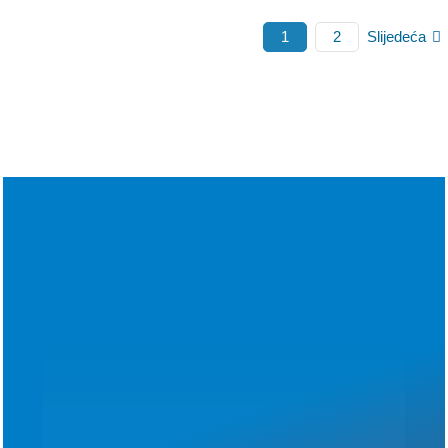
Slijedeća
1
2