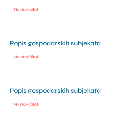
Nastavi čitati
Popis gospodarskih subjekata
0 min read
Nastavi čitati
Popis gospodarskih subjekata
0.1 min read
Nastavi čitati