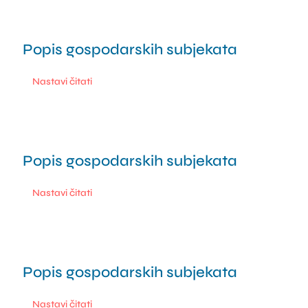
POLIKLINIKE
PALIJATIVNA SKRB
Popis gospodarskih subjekata
0.1 min read
JEDINICE NEZDRAVSTVENIH DJELATNOSTI
Nastavi čitati
RAVNATELJSTVO
Popis gospodarskih subjekata
0.1 min read
Nastavi čitati
Popis gospodarskih subjekata
0.1 min read
Nastavi čitati