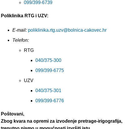
099/399-6739
Poliklinika RTG i UZV:
E-mail:
poliklinika.rtg.uzv@bolnica-cakovec.hr
Telefon:
RTG
040/375-300
099/399-6775
UZV
040/375-301
099/399-6776
Poštovani,
Zbog kvara na opremi za izvođenje pretrage-irigografija,
trenutno nismo u mogućnosti izvršiti istu.