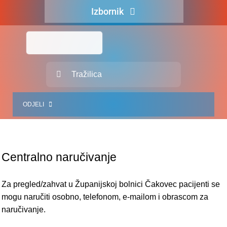
Skip
Izbornik
to
content
Naslovna
O nama
Traži...
Za pacijente
ODJELI
Za djelatnike
Centralno naručivanje
JEDINICE ZDRAVSTVENIH DJELATNOSTI
Javna nabava
Centralno naručivanje
SLUŽBA INTERNISTIČKIH DJELATNOSTI
Novosti
SLUŽBA KIRURŠKIH DJELATNOSTI
Za pregled/zahvat u Županijskoj bolnici Čakovec pacijenti se
Adresar
mogu naručiti osobno, telefonom, e-mailom i obrascom za
SLUŽBA ZA GINEKOLOGIJU, PORODNIŠTVO I NEONATOLOGIJU
naručivanje.
Kontakt