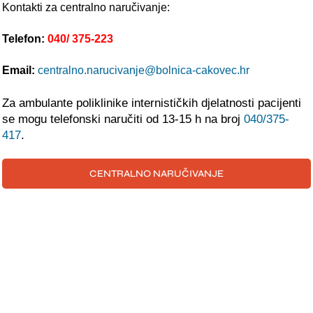
POLIKLINIKE
Kontakti za centralno naručivanje:
Telefon:
040/ 375-223
PALIJATIVNA SKRB
Email:
centralno.narucivanje@bolnica-cakovec.hr
JEDINICE NEZDRAVSTVENIH DJELATNOSTI
Za ambulante poliklinike internističkih djelatnosti pacijenti
RAVNATELJSTVO
se mogu telefonski naručiti od 13-15 h na broj
040/375-
417
.
CENTRALNO NARUČIVANJE