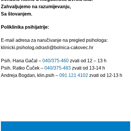
Zahvaljujemo na razumijevanju,
Sa štovanjem.
Poliklinika psihijatrije:
E-mail adresa za naručivanje na pregled psihologa:
klinicki.psiholog.odrasli@bolnica-cakovec.hr
Psih. Hana Gačal –
040/375-460
zvati od 12 – 13 h
Psih. Ratko Čuček –
040/375-483
zvati od 13-14 h
Andreja Bogdan, klin.psih –
091 121 4102
zvati od 12-13 h