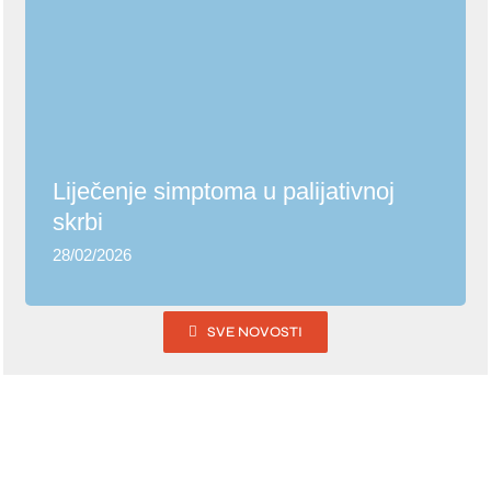
Liječenje simptoma u palijativnoj skrbi
Liječenje simptoma u palijativnoj
skrbi
28/02/2026
SVE NOVOSTI