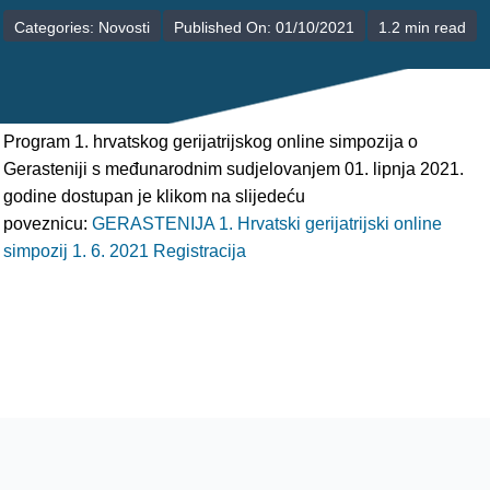
POLIKLINIKE
Categories:
Novosti
Published On: 01/10/2021
1.2 min read
PALIJATIVNA SKRB
JEDINICE NEZDRAVSTVENIH DJELATNOSTI
Program 1. hrvatskog gerijatrijskog online simpozija o
Gerasteniji s međunarodnim sudjelovanjem 01. lipnja 2021.
RAVNATELJSTVO
godine dostupan je klikom na slijedeću
poveznicu:
GERASTENIJA 1. Hrvatski gerijatrijski online
simpozij 1. 6. 2021 Registracija