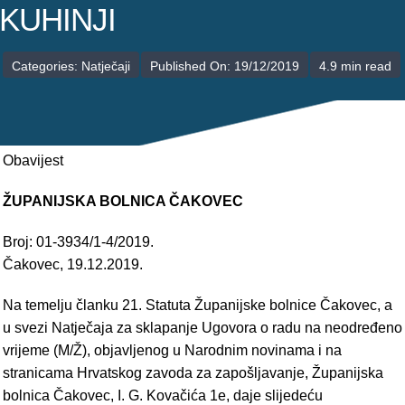
POLIKLINIKE
KUHINJI
PALIJATIVNA SKRB
Categories:
Natječaji
Published On: 19/12/2019
4.9 min read
JEDINICE NEZDRAVSTVENIH DJELATNOSTI
RAVNATELJSTVO
Obavijest
ŽUPANIJSKA BOLNICA ČAKOVEC
Broj: 01-3934/1-4/2019.
Čakovec, 19.12.2019.
Na temelju članku 21. Statuta Županijske bolnice Čakovec, a
u svezi Natječaja za sklapanje Ugovora o radu na neodređeno
vrijeme (M/Ž), objavljenog u Narodnim novinama i na
stranicama Hrvatskog zavoda za zapošljavanje, Županijska
bolnica Čakovec, I. G. Kovačića 1e, daje slijedeću