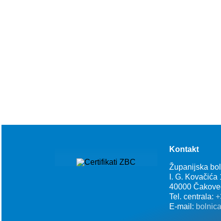
Kontakt
Županijska bo
I. G. Kovačića
40000 Čakove
Tel. centrala:
+
E-mail:
bolnic