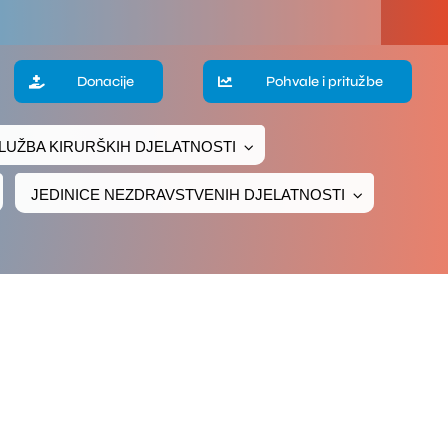
a
Donacije
Pohvale i pritužbe
LUŽBA KIRURŠKIH DJELATNOSTI
te
JEDINICE NEZDRAVSTVENIH DJELATNOSTI
ke
čivanje
ava