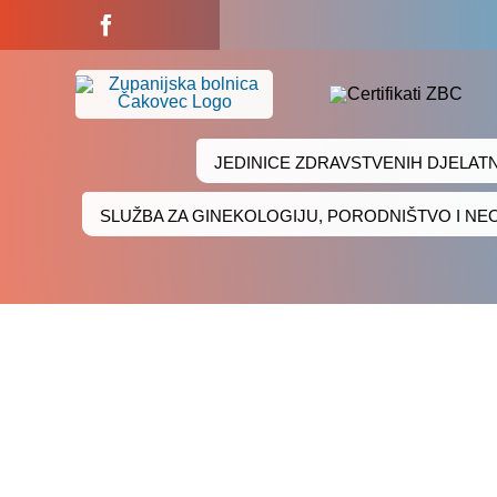
Skip
to
content
JEDINICE ZDRAVSTVENIH DJELAT
SLUŽBA ZA GINEKOLOGIJU, PORODNIŠTVO I N