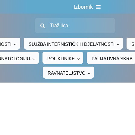
Izbornik
Traži...
Naslovn
O nama
NOSTI
SLUŽBA INTERNISTIČKIH DJELATNOSTI
S
Za pacijen
EONATOLOGIJU
POLIKLINIKE
PALIJATIVNA SKRB
Za djelatni
RAVNATELJSTVO
Centralno naru
Javna nab
Novosti
Adresar
Kontakt