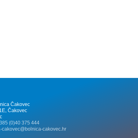
lnica Čakovec
 1E, Čakovec
c
385 (0)40 375 444
a-cakovec@bolnica-cakovec.hr