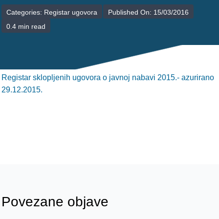
POLIKLINIKE
Categories:
Registar ugovora
Published On: 15/03/2016
0.4 min read
PALIJATIVNA SKRB
JEDINICE NEZDRAVSTVENIH DJELATNOSTI
RAVNATELJSTVO
Registar sklopljenih ugovora o javnoj nabavi 2015.- azurirano
29.12.2015.
Povezane objave