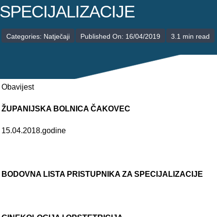
POLIKLINIKE
SPECIJALIZACIJE
PALIJATIVNA SKRB
Categories:
Natječaji
Published On: 16/04/2019
3.1 min read
JEDINICE NEZDRAVSTVENIH DJELATNOSTI
RAVNATELJSTVO
Obavijest
ŽUPANIJSKA BOLNICA ČAKOVEC
15.04.2018.godine
BODOVNA LISTA PRISTUPNIKA ZA SPECIJALIZACIJE