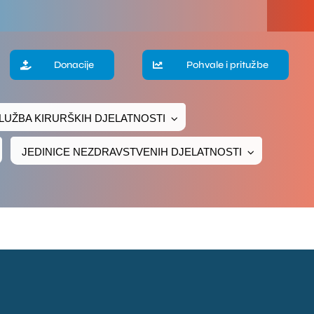
a
Donacije
Pohvale i pritužbe
te
LUŽBA KIRURŠKIH DJELATNOSTI
ke
JEDINICE NEZDRAVSTVENIH DJELATNOSTI
čivanje
ava