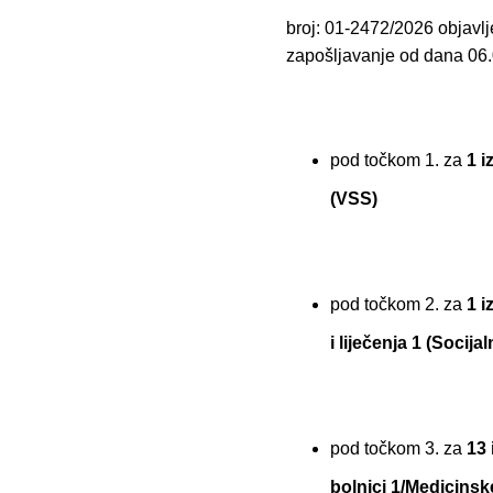
broj: 01-2472/2026 objavl
zapošljavanje od dana 06.
pod točkom 1. za
1 i
(VSS)
pod točkom 2. za
1 i
i liječenja 1 (Socij
pod točkom 3. za
13 
bolnici 1/Medicinsk