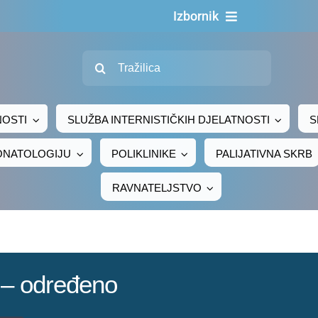
Izbornik
Naslovn
Traži...
O nama
Za pacijen
NOSTI
SLUŽBA INTERNISTIČKIH DJELATNOSTI
S
Za djelatni
EONATOLOGIJU
POLIKLINIKE
PALIJATIVNA SKRB
Centralno naru
RAVNATELJSTVO
Javna nab
Novosti
Adresar
a – određeno
Kontakt