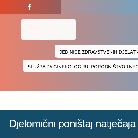
Skip
to
content
JEDINICE ZDRAVSTVENIH DJELAT
SLUŽBA ZA GINEKOLOGIJU, PORODNIŠTVO I N
Djelomični poništaj natječaj