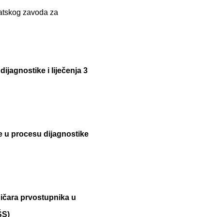
vatskog zavoda za
dijagnostike i liječenja 3
e u procesu dijagnostike
ičara prvostupnika u
ŠS)