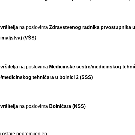
zvršitelja
na poslovima
Zdravstvenog radnika prvostupnika u 
imaljstva) (VŠS
)
zvršitelja
na poslovima
Medicinske sestre/medicinskog tehnič
/medicinskog tehničara u bolnici 2 (SSS)
zvršitelja
na poslovima
Bolničara (NSS)
j ostaje nepromijenjen.