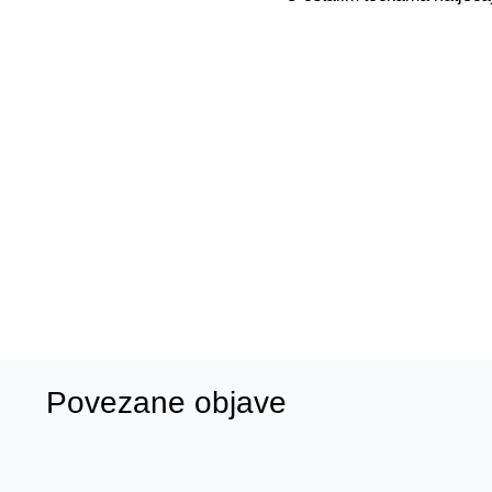
Ra
Nikola 
Povezane objave