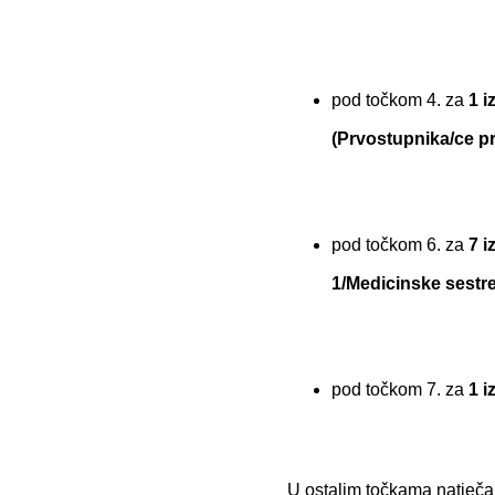
pod točkom 4. za
1 i
(Prvostupnika/ce pr
pod točkom 6. za
7 i
1/Medicinske sestre
pod točkom 7. za
1 i
U ostalim točkama natječa