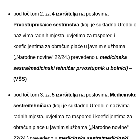
pod točkom 2. za
4 izvršitelja
na poslovima
Prvostupnika/ce sestrinstva
(koji je sukladno Uredbi o
nazivima radnih mjesta, uvjetima za raspored i
koeficijentima za obračun plaće u javnim službama
(„Narodne novine“ 22/24.) prevedeno u
medicinska
sestra/medicinski tehničar prvostupnik u bolnici)
–
(VŠS)
pod točkom 3. za
5 izvršitelja
na poslovima
Medicinske
sestre/tehničara
(koji je sukladno Uredbi o nazivima
radnih mjesta, uvjetima za raspored i koeficijentima za
obračun plaće u javnim službama („Narodne novine“
22/24.) prevedeno u
medicinska sestra/medicinski