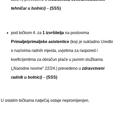
tehničar u bolnici)
–
(SSS)
pod točkom 4. za
1 izvršitelja
na poslovima
Primalje/primaljske asistentice
(koji je sukladno Uredbi
o nazivima radnih mjesta, uvjetima za raspored i
koeficijentima za obračun plaće u javnim službama
(„Narodne novine“ 22/24.) prevedeno u
zdravstveni
radnik u bolnici)
–
(SSS)
U ostalim točkama natječaj ostaje nepromijenjen.