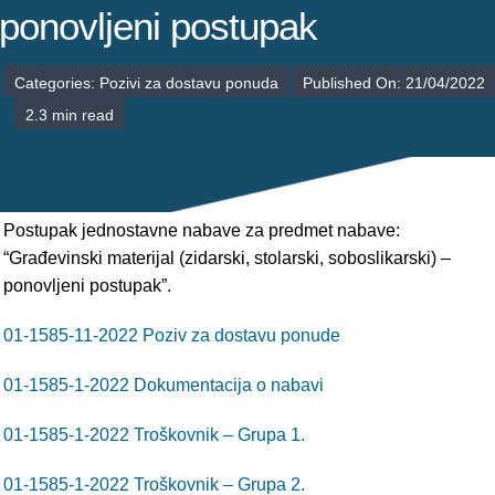
POLIKLINIKE
ponovljeni postupak
PALIJATIVNA SKRB
Categories:
Pozivi za dostavu ponuda
Published On: 21/04/2022
2.3 min read
JEDINICE NEZDRAVSTVENIH DJELATNOSTI
RAVNATELJSTVO
Postupak jednostavne nabave za predmet nabave:
“Građevinski materijal (zidarski, stolarski, soboslikarski) –
ponovljeni postupak”.
01-1585-11-2022 Poziv za dostavu ponude
01-1585-1-2022 Dokumentacija o nabavi
01-1585-1-2022 Troškovnik – Grupa 1.
01-1585-1-2022 Troškovnik – Grupa 2.