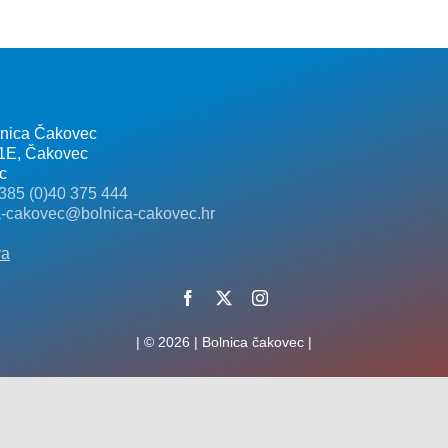
lnica Čakovec
 1E, Čakovec
c
385 (0)40 375 444
a-cakovec@bolnica-cakovec.hr
va
| © 2026 | Bolnica čakovec |