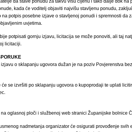
catelje da stave ponudu za takvu višu cijenu i tako dalje dok na
de, kada će voditelj objaviti najvišu stavljenu ponudu, zaključiti
vio na potpis posebne izjave o stavljenoj ponudi i spremnosti da
bjavljenim uvjetima.
je potpisati gornju izjavu, licitacija se može ponoviti, ali taj na
licitaciji.
 ISPORUKE
ao izjavu o sklapanju ugovora dužan je na poziv Povjerenstva bez
e se izvršiti po sklapanju ugovora o kupoprodaji te uplati liciti
ec.
e na oglasnoj ploči i službenoj web stranici Županijske bolnice 
usmenog nadmetanja organizator će osigurati provođenje svih e