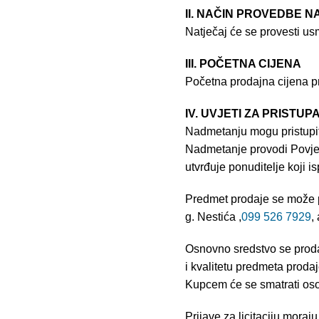
II. NAČIN PROVEDBE 
Natječaj će se provesti u
III. POČETNA CIJENA
Početna prodajna cijena 
IV. UVJETI ZA PRIST
Nadmetanju mogu pristupiti
Nadmetanje provodi Povjer
utvrđuje ponuditelje koji is
Predmet prodaje se može p
g. Nestića ,
099 526 7929
,
Osnovno sredstvo se proda
i kvalitetu predmeta prodaj
Kupcem će se smatrati os
Prijave za licitaciju moraj