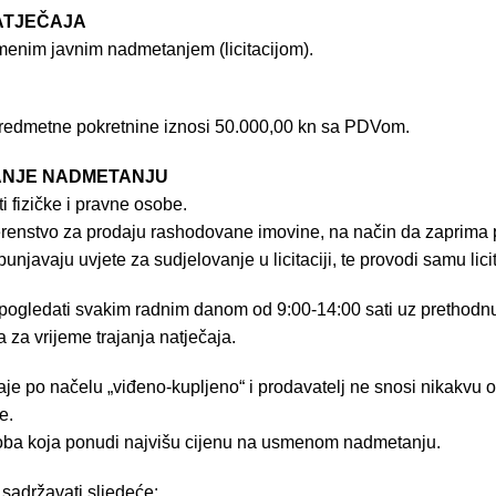
NATJEČAJA
smenim javnim nadmetanjem (licitacijom).
predmetne pokretnine iznosi 50.000,00 kn sa PDVom.
UPANJE NADMETANJU
 fizičke i pravne osobe.
enstvo za prodaju rashodovane imovine, na način da zaprima 
punjavaju uvjete za sudjelovanje u licitaciji, te provodi samu licit
ogledati svakim radnim danom od 9:00-14:00 sati uz prethodnu
 a za vrijeme trajanja natječaja.
je po načelu „viđeno-kupljeno“ i prodavatelj ne snosi nikakvu 
e.
oba koja ponudi najvišu cijenu na usmenom nadmetanju.
u sadržavati sljedeće: