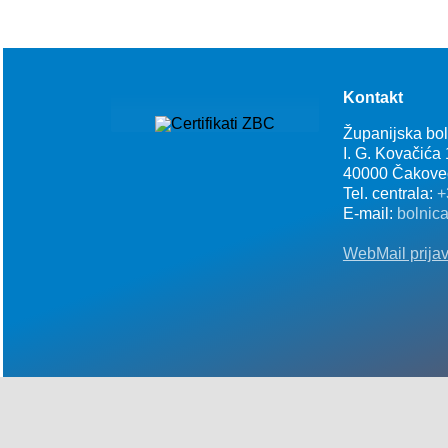
Kontakt
Županijska bo
I. G. Kovačića
40000 Čakove
Tel. centrala:
+
E-mail:
bolnic
WebMail prija