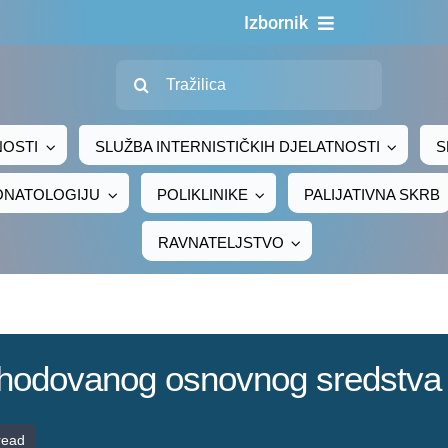
Izbornik
Traži...
Naslovn
O nama
NOSTI
SLUŽBA INTERNISTIČKIH DJELATNOSTI
S
Za pacijen
EONATOLOGIJU
POLIKLINIKE
PALIJATIVNA SKRB
Za djelatni
RAVNATELJSTVO
Centralno naru
Javna nab
Novosti
ashodovanog osnovnog sredstva
Adresar
Kontakt
read