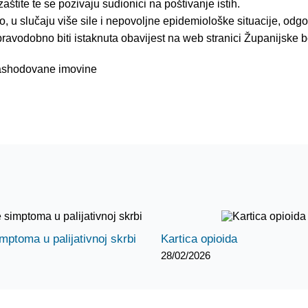
aštite te se pozivaju sudionici na poštivanje istih.
, u slučaju više sile i nepovoljne epidemiološke situacije, od
ravodobno biti istaknuta obavijest na web stranici Županijske 
rashodovane imovine
imptoma u palijativnoj skrbi
Kartica opioida
28/02/2026