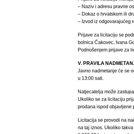
– Naziv i adresu pravne o
– Dokaz o hrvatskom ili dr
– Izvod iz odgovarajućeg 
Prijave za licitaciju se po
bolnica Čakovec, Ivana Go
Podnošenjem prijave za lici
V. PRAVILA NADMETAN
Javno nadmetanje će se od
u 13:00 sati.
Natjecatelja može zastupa
Ukoliko se za licitaciju pr
prodana ispod objavljene 
Licitacija se provodi na n
na taj iznos. Ukoliko takva