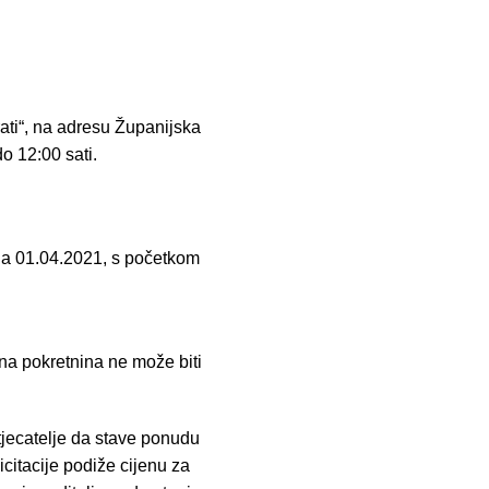
rati“, na adresu Županijska
o 12:00 sati.
na 01.04.2021, s početkom
etna pokretnina ne može biti
atjecatelje da stave ponudu
icitacije podiže cijenu za