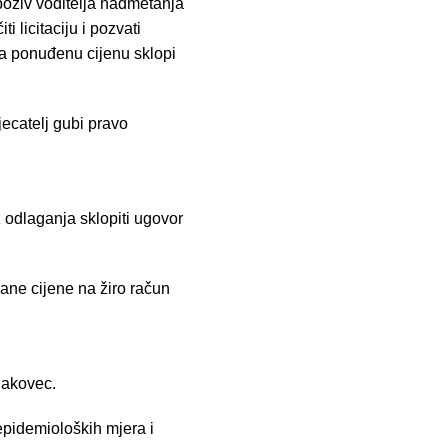
 poziv voditelja nadmetanja
 licitaciju i pozvati
 za ponuđenu cijenu sklopi
tjecatelj gubi pravo
 odlaganja sklopiti ugovor
rane cijene na žiro račun
Čakovec.
pidemioloških mjera i