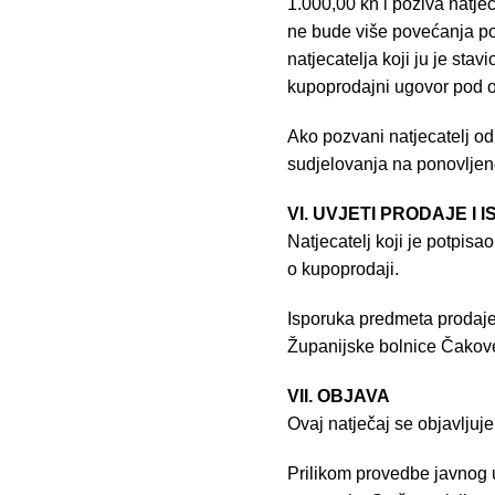
1.000,00 kn i poziva natje
ne bude više povećanja ponu
natjecatelja koji ju je sta
kupoprodajni ugovor pod o
Ako pozvani natjecatelj odbi
sudjelovanja na ponovljenoj 
VI. UVJETI PRODAJE I
Natjecatelj koji je potpis
o kupoprodaji.
Isporuka predmeta prodaje ć
Županijske bolnice Čakov
VII. OBJAVA
Ovaj natječaj se objavljuj
Prilikom provedbe javnog 