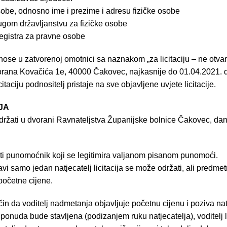
sobe, odnosno ime i prezime i adresu fizičke osobe
ugom državljanstvu za fizičke osobe
registra za pravne osobe
dnose u zatvorenoj omotnici sa naznakom „za licitaciju – ne otva
rana Kovačića 1e, 40000 Čakovec, najkasnije do 01.04.2021. d
taciju podnositelj pristaje na sve objavljene uvjete licitacije.
JA
ržati u dvorani Ravnateljstva Županijske bolnice Čakovec, da
ti punomoćnik koji se legitimira valjanom pisanom punomoći.
ijavi samo jedan natjecatelj licitacija se može održati, ali predm
početne cijene.
ačin da voditelj nadmetanja objavljuje početnu cijenu i poziva n
 ponuda bude stavljena (podizanjem ruku natjecatelja), voditelj l