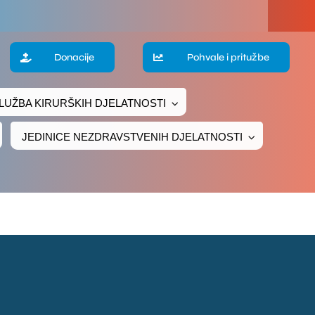
a
Donacije
Pohvale i pritužbe
LUŽBA KIRURŠKIH DJELATNOSTI
te
JEDINICE NEZDRAVSTVENIH DJELATNOSTI
ke
čivanje
ava