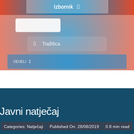
Skip
Izbornik
to
content
Naslovna
O nama
Traži...
Za pacijente
ODJELI
Za djelatnike
Centralno naručivanje
JEDINICE ZDRAVSTVENIH DJELATNOSTI
Javna nabava
SLUŽBA INTERNISTIČKIH DJELATNOSTI
Novosti
SLUŽBA KIRURŠKIH DJELATNOSTI
Javni natječaj
Adresar
SLUŽBA ZA GINEKOLOGIJU, PORODNIŠTVO I NEONATOLOGIJU
Categories:
Natječaji
Published On: 28/08/2019
0.8 min read
Kontakt