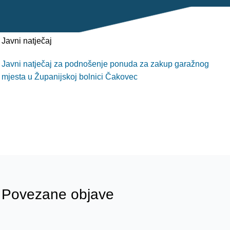
POLIKLINIKE
PALIJATIVNA SKRB
Javni natječaj
JEDINICE NEZDRAVSTVENIH DJELATNOSTI
Javni natječaj za podnošenje ponuda za zakup garažnog
mjesta u Županijskoj bolnici Čakovec
RAVNATELJSTVO
Povezane objave