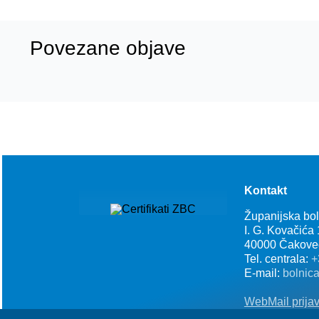
Povezane objave
Kontakt
Županijska bo
I. G. Kovačića
40000 Čakove
Tel. centrala:
+
E-mail:
bolnic
WebMail prija