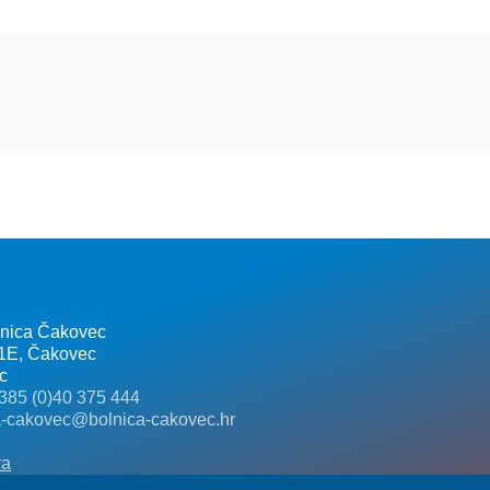
lnica Čakovec
 1E, Čakovec
c
385 (0)40 375 444
a-cakovec@bolnica-cakovec.hr
va