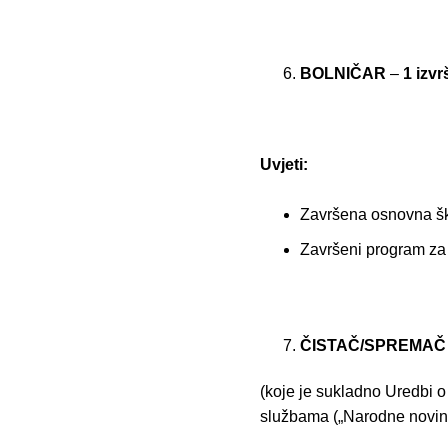
BOLNIČAR
–
1 izvrš
Uvjeti:
Završena osnovna š
Završeni program za
ČISTAČ/SPREMAČ
(koje je sukladno Uredbi o
službama („Narodne novin