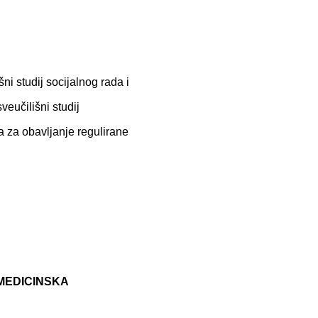
ni studij socijalnog rada i
sveučilišni studij
ja za obavljanje regulirane
 MEDICINSKA