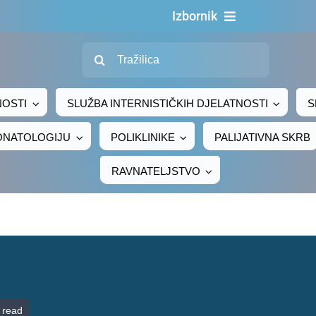
Izbornik
Traži...
Naslovn
O nama
NOSTI
SLUŽBA INTERNISTIČKIH DJELATNOSTI
S
Za pacijen
EONATOLOGIJU
POLIKLINIKE
PALIJATIVNA SKRB
Za djelatni
RAVNATELJSTVO
Centralno naru
Javna nab
Novosti
Adresar
Kontakt
 read