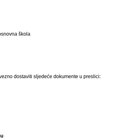
osnovna škola
vezno dostaviti sljedeće dokumente u preslici:
mu