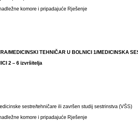
 nadležne komore i pripadajuće Rješenje
RA/MEDICINSKI TEHNIČAR U BOLNICI 1/MEDICINSKA SE
 2 – 6 izvršitelja
dicinske sestre/tehničare ili završen studij sestrinstva (VŠS)
 nadležne komore i pripadajuće Rješenje