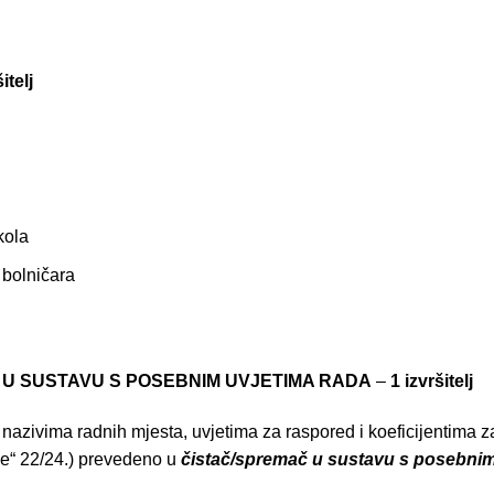
itelj
kola
 bolničara
 U SUSTAVU S POSEBNIM UVJETIMA RADA
–
1 izvršitelj
 nazivima radnih mjesta, uvjetima za raspored i koeficijentima
e“ 22/24.) prevedeno u
čistač/spremač u sustavu s posebnim