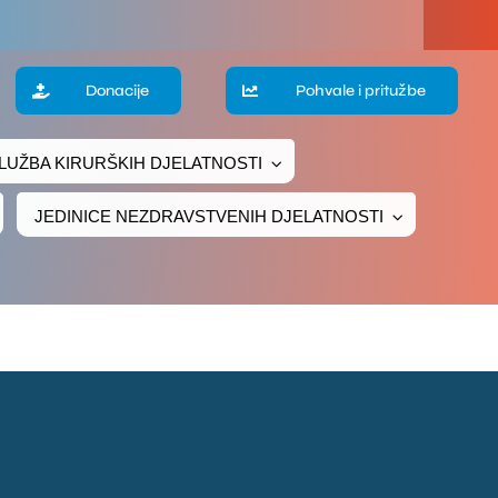
a
Donacije
Pohvale i pritužbe
LUŽBA KIRURŠKIH DJELATNOSTI
te
JEDINICE NEZDRAVSTVENIH DJELATNOSTI
ke
čivanje
ava