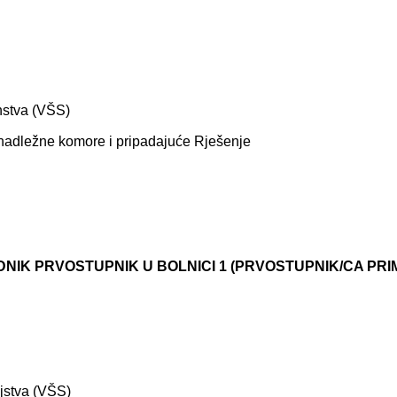
instva (VŠS)
 nadležne komore i pripadajuće Rješenje
NIK PRVOSTUPNIK U BOLNICI 1 (PRVOSTUPNIK/CA PRI
ljstva (VŠS)