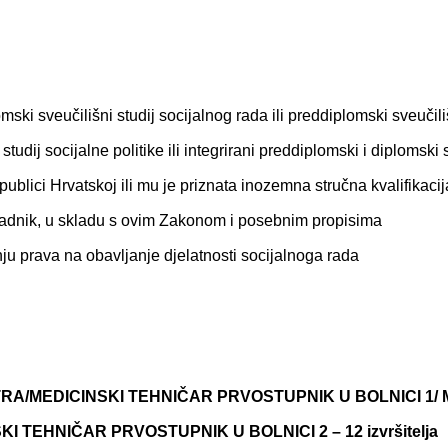
mski sveučilišni studij socijalnog rada ili preddiplomski sveučiliš
studij socijalne politike ili integrirani preddiplomski i diplomski 
ublici Hrvatskoj ili mu je priznata inozemna stručna kvalifikaci
i radnik, u skladu s ovim Zakonom i posebnim propisima
ju prava na obavljanje djelatnosti socijalnoga rada
RA/MEDICINSKI TEHNIČAR PRVOSTUPNIK U BOLNICI 1/
KI TEHNIČAR PRVOSTUPNIK U BOLNICI 2 –
12 izvršitelja