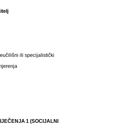
telj
čilišni ili specijalistički
mjerenja
JEČENJA 1 (SOCIJALNI