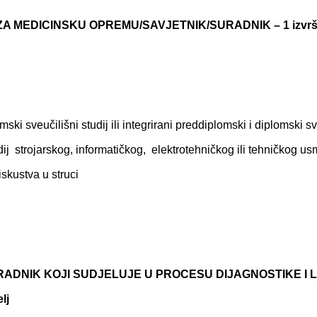
 ZA MEDICINSKU OPREMU/SAVJETNIK/SURADNIK – 1 izvrši
ski sveučilišni studij ili integrirani preddiplomski i diplomski sveu
dij strojarskog, informatičkog, elektrotehničkog ili tehničkog us
skustva u struci
ADNIK KOJI SUDJELUJE U PROCESU DIJAGNOSTIKE I LI
elj