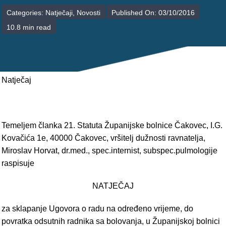
POLIKLINIKE
Categories:
Natječaji
,
Novosti
Published On: 03/10/2016
10.8 min read
PALIJATIVNA SKRB
JEDINICE NEZDRAVSTVENIH DJELATNOSTI
RAVNATELJSTVO
Natječaj
Temeljem članka 21. Statuta Županijske bolnice Čakovec, I.G.
Kovačića 1e, 40000 Čakovec, vršitelj dužnosti ravnatelja,
Miroslav Horvat, dr.med., spec.internist, subspec.pulmologije
raspisuje
NATJEČAJ
za sklapanje Ugovora o radu na određeno vrijeme, do
povratka odsutnih radnika sa bolovanja, u Županijskoj bolnici