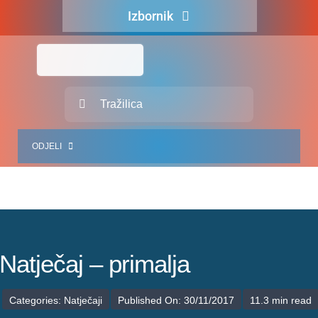
Skip
Izbornik
to
content
Naslovna
O nama
Traži...
Za pacijente
ODJELI
Za djelatnike
Centralno naručivanje
JEDINICE ZDRAVSTVENIH DJELATNOSTI
Javna nabava
SLUŽBA INTERNISTIČKIH DJELATNOSTI
Novosti
SLUŽBA KIRURŠKIH DJELATNOSTI
Natječaj – primalja
Adresar
SLUŽBA ZA GINEKOLOGIJU, PORODNIŠTVO I NEONATOLOGIJU
Categories:
Natječaji
Published On: 30/11/2017
11.3 min read
Kontakt