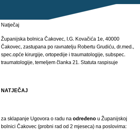
POLIKLINIKE
PALIJATIVNA SKRB
Natječaj
JEDINICE NEZDRAVSTVENIH DJELATNOSTI
Županijska bolnica Čakovec, I.G. Kovačića 1e, 40000
Čakovec, zastupana po ravnatelju Robertu Grudiću, dr.med.,
RAVNATELJSTVO
spec.opće kirurgije, ortopedije i traumatologije, subspec.
traumatologije, temeljem članka 21. Statuta raspisuje
NATJEČAJ
za sklapanje Ugovora o radu na
određeno
u Županijskoj
bolnici Čakovec (probni rad od 2 mjeseca) na poslovima: