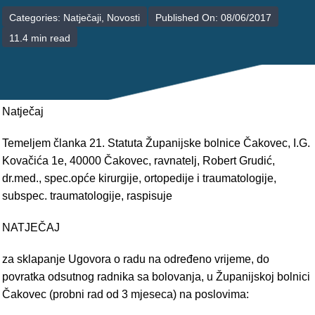
POLIKLINIKE
Categories:
Natječaji
,
Novosti
Published On: 08/06/2017
11.4 min read
PALIJATIVNA SKRB
JEDINICE NEZDRAVSTVENIH DJELATNOSTI
RAVNATELJSTVO
Natječaj
Temeljem članka 21. Statuta Županijske bolnice Čakovec, I.G.
Kovačića 1e, 40000 Čakovec, ravnatelj, Robert Grudić,
dr.med., spec.opće kirurgije, ortopedije i traumatologije,
subspec. traumatologije, raspisuje
NATJEČAJ
za sklapanje Ugovora o radu na određeno vrijeme, do
povratka odsutnog radnika sa bolovanja, u Županijskoj bolnici
Čakovec (probni rad od 3 mjeseca) na poslovima: