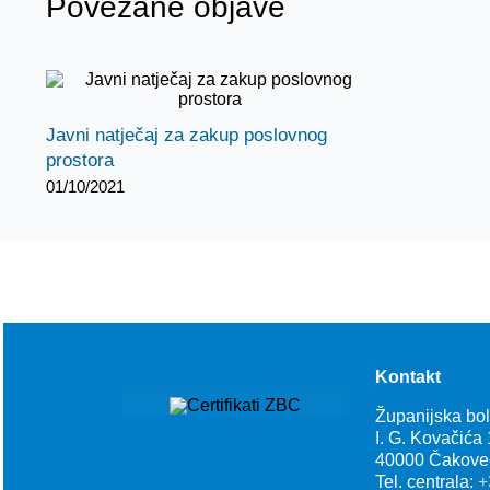
Povezane objave
Javni natječaj za zakup poslovnog
prostora
01/10/2021
Kontakt
Županijska bo
I. G. Kovačića
40000 Čakove
Tel. centrala:
+