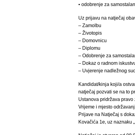
• odobrenje za samostalan
Uz prijavu na natječaj oba
– Zamolbu
– Životopis
– Domovnicu
– Diplomu
– Odobrenje za samostala
– Dokaz o radnom iskustv
– Uvjerenje nadležnog suda
Kandidat/kinja koji/a ostv
natječaj pozvati se na to p
Ustanova pridržava pravo za
Vrijeme i mjesto održavanj
Prijave na Natječaj s doka
Kovačića 1e, uz naznaku „N