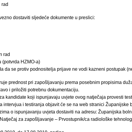
 rad
vezno dostaviti sljedeće dokumente u preslici:
n rad
u (potvrda HZMO-a)
 da se protiv podnositelja prijave ne vodi kazneni postupak (ne
aruje prednost pri zapošljavanju prema posebnim propisima dužan
ravo i priložiti potrebnu dokumentaciju.
 kandidate koji ispunjavaju uvjete ovog natječaja provesti testi
a intervjua i testiranja objavit će se na web stranici Županijske
zima o ispunjavanju uvjeta dostaviti na adresu: Županijska boln
atječaj za zapošljavanje – Prvostupnik/ca radiološke tehnologi