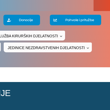
a
Donacije
Pohvale i pritužbe
LUŽBA KIRURŠKIH DJELATNOSTI
te
JEDINICE NEZDRAVSTVENIH DJELATNOSTI
ke
čivanje
ava
IJE