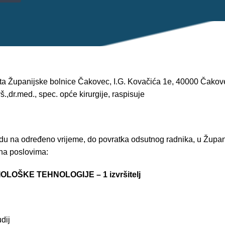
ta Županijske bolnice Čakovec, I.G. Kovačića 1e, 40000 Čakovec
.,dr.med., spec. opće kirurgije, raspisuje
du na određeno vrijeme, do povratka odsutnog radnika, u Župan
 na poslovima:
LOŠKE TEHNOLOGIJE – 1 izvršitelj
dij