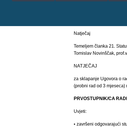
Natječaj
Temeljem članka 21. Statu
Tomislav Novinščak, prof.vš
NATJEČAJ
za sklapanje Ugovora o ra
(probni rad od 3 mjeseca)
PRVOSTUPNIK/CA RADIO
Uvjeti:
• završeni odgovarajući stu