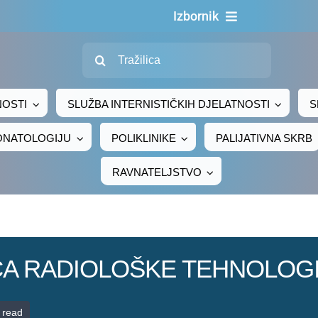
Izbornik
Traži...
Naslovn
O nama
NOSTI
SLUŽBA INTERNISTIČKIH DJELATNOSTI
S
Za pacijen
EONATOLOGIJU
POLIKLINIKE
PALIJATIVNA SKRB
Za djelatni
RAVNATELJSTVO
Centralno naru
Javna nab
Novosti
/CA RADIOLOŠKE TEHNOLOG
Adresar
Kontakt
 read