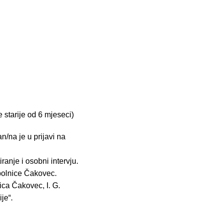
 starije od 6 mjeseci)
/na je u prijavi na
ranje i osobni intervju.
 bolnice Čakovec.
ica Čakovec, I. G.
je“.