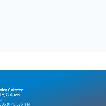
lnica Čakovec
 1E, Čakovec
c
385 (0)40 375 444