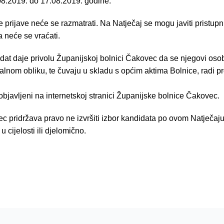
08.2019. do 17.08.2019. godine.
rijave neće se razmatrati. Na Natječaj se mogu javiti pristupn
 neće se vraćati.
dat daje privolu Županijskoj bolnici Čakovec da se njegovi osob
italnom obliku, te čuvaju u skladu s općim aktima Bolnice, radi 
 objavljeni na internetskoj stranici Županijske bolnice Čakovec.
 pridržava pravo ne izvršiti izbor kandidata po ovom Natječaju
 cijelosti ili djelomično.