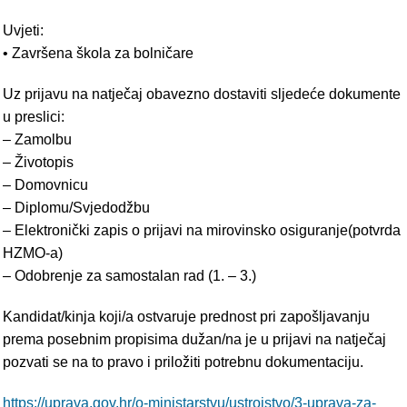
Uvjeti:
• Završena škola za bolničare
Uz prijavu na natječaj obavezno dostaviti sljedeće dokumente
u preslici:
– Zamolbu
– Životopis
– Domovnicu
– Diplomu/Svjedodžbu
– Elektronički zapis o prijavi na mirovinsko osiguranje(potvrda
HZMO-a)
– Odobrenje za samostalan rad (1. – 3.)
Kandidat/kinja koji/a ostvaruje prednost pri zapošljavanju
prema posebnim propisima dužan/na je u prijavi na natječaj
pozvati se na to pravo i priložiti potrebnu dokumentaciju.
https://uprava.gov.hr/o-ministarstvu/ustrojstvo/3-uprava-za-