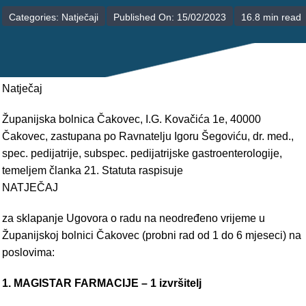
POLIKLINIKE
Categories:
Natječaji
Published On: 15/02/2023
16.8 min read
PALIJATIVNA SKRB
JEDINICE NEZDRAVSTVENIH DJELATNOSTI
Natječaj
RAVNATELJSTVO
Županijska bolnica Čakovec, I.G. Kovačića 1e, 40000
Čakovec, zastupana po Ravnatelju Igoru Šegoviću, dr. med.,
spec. pedijatrije, subspec. pedijatrijske gastroenterologije,
temeljem članka 21. Statuta raspisuje
NATJEČAJ
za sklapanje Ugovora o radu na neodređeno vrijeme u
Županijskoj bolnici Čakovec (probni rad od 1 do 6 mjeseci) na
poslovima:
1. MAGISTAR FARMACIJE – 1 izvršitelj