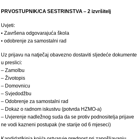
PRVOSTUPNIK/CA SESTRINSTVA – 2 izvršitelj
Uvjeti:
• Završena odgovarajuća škola
• odobrenje za samostalni rad
Uz prijavu na natječaj obavezno dostaviti sljedeće dokumente
u preslici:
– Zamolbu
– Životopis
– Domovnicu
– Svjedodžbu
– Odobrenje za samostalni rad
– Dokaz o radnom iskustvu (potvrda HZMO-a)
– Uvjerenje nadležnog suda da se protiv podnositelja prijave
ne vodi kazneni postupak (ne starije od 6 mjeseci)
Kandidat/kinja koji/a ostvaruje prednost pri zapošljavanju