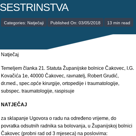
POLIKLINIKE
SESTRINSTVA
PALIJATIVNA SKRB
Categories:
Natječaji
Published On: 03/05/2018
13 min read
JEDINICE NEZDRAVSTVENIH DJELATNOSTI
RAVNATELJSTVO
Natječaj
Temeljem članka 21. Statuta Županijske bolnice Čakovec, I.G.
Kovačića 1e, 40000 Čakovec, ravnatelj, Robert Grudić,
dr.med., spec.opće kirurgije, ortopedije i traumatologije,
subspec. traumatologije, raspisuje
NATJEČAJ
za sklapanje Ugovora o radu na određeno vrijeme, do
povratka odsutnih radnika sa bolovanja, u Županijskoj bolnici
Čakovec (probni rad od 3 mjeseca) na poslovima: