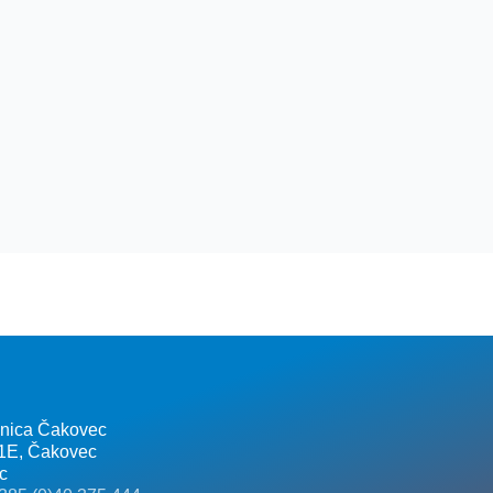
lnica Čakovec
 1E, Čakovec
c