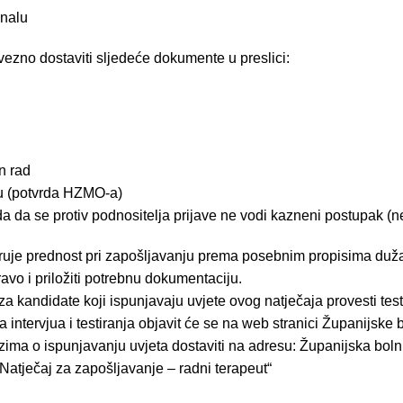
unalu
vezno dostaviti sljedeće dokumente u preslici:
n rad
u (potvrda HZMO-a)
 da se protiv podnositelja prijave ne vodi kazneni postupak (ne
aruje prednost pri zapošljavanju prema posebnim propisima dužan
ravo i priložiti potrebnu dokumentaciju.
 kandidate koji ispunjavaju uvjete ovog natječaja provesti testi
a intervjua i testiranja objavit će se na web stranici Županijske
zima o ispunjavanju uvjeta dostaviti na adresu: Županijska boln
atječaj za zapošljavanje – radni terapeut“