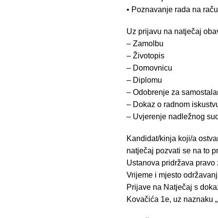
• Poznavanje rada na rač
Uz prijavu na natječaj oba
– Zamolbu
– Životopis
– Domovnicu
– Diplomu
– Odobrenje za samostala
– Dokaz o radnom iskustv
– Uvjerenje nadležnog suda
Kandidat/kinja koji/a ostv
natječaj pozvati se na to p
Ustanova pridržava pravo za
Vrijeme i mjesto održavanj
Prijave na Natječaj s doka
Kovačića 1e, uz naznaku „N