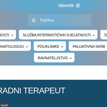
Izbornik
Traži...
Naslovn
O nama
NOSTI
SLUŽBA INTERNISTIČKIH DJELATNOSTI
S
Za pacijen
EONATOLOGIJU
POLIKLINIKE
PALIJATIVNA SKRB
Za djelatni
RAVNATELJSTVO
Centralno naru
Javna nab
Novosti
 – RADNI TERAPEUT
Adresar
Kontakt
 read