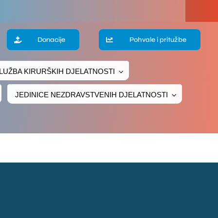
a
Donacije
Pohvale i pritužbe
LUŽBA KIRURŠKIH DJELATNOSTI
te
JEDINICE NEZDRAVSTVENIH DJELATNOSTI
ke
čivanje
ava