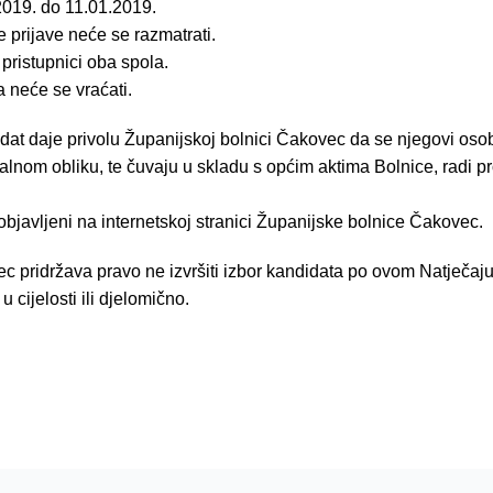
2019. do 11.01.2019.
prijave neće se razmatrati.
 pristupnici oba spola.
 neće se vraćati.
dat daje privolu Županijskoj bolnici Čakovec da se njegovi osob
italnom obliku, te čuvaju u skladu s općim aktima Bolnice, radi 
 objavljeni na internetskoj stranici Županijske bolnice Čakovec.
 pridržava pravo ne izvršiti izbor kandidata po ovom Natječaju
 cijelosti ili djelomično.