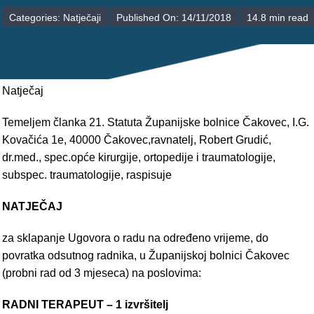
POLIKLINIKE
Categories:
Natječaji
Published On: 14/11/2018
14.8 min read
PALIJATIVNA SKRB
JEDINICE NEZDRAVSTVENIH DJELATNOSTI
Natječaj
RAVNATELJSTVO
Temeljem članka 21. Statuta Županijske bolnice Čakovec, I.G.
Kovačića 1e, 40000 Čakovec,ravnatelj, Robert Grudić,
dr.med., spec.opće kirurgije, ortopedije i traumatologije,
subspec. traumatologije, raspisuje
NATJEČAJ
za sklapanje Ugovora o radu na određeno vrijeme, do
povratka odsutnog radnika, u Županijskoj bolnici Čakovec
(probni rad od 3 mjeseca) na poslovima:
RADNI TERAPEUT – 1 izvršitelj