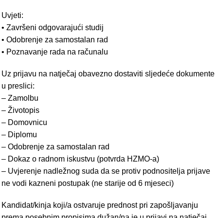
Uvjeti:
• Završeni odgovarajući studij
• Odobrenje za samostalan rad
• Poznavanje rada na računalu
Uz prijavu na natječaj obavezno dostaviti sljedeće dokumente
u preslici:
– Zamolbu
– Životopis
– Domovnicu
– Diplomu
– Odobrenje za samostalan rad
– Dokaz o radnom iskustvu (potvrda HZMO-a)
– Uvjerenje nadležnog suda da se protiv podnositelja prijave
ne vodi kazneni postupak (ne starije od 6 mjeseci)
Kandidat/kinja koji/a ostvaruje prednost pri zapošljavanju
prema posebnim propisima dužan/na je u prijavi na natječaj