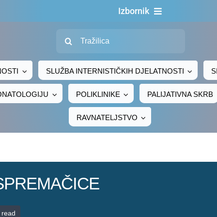
Izbornik
Traži...
Naslovn
O nama
NOSTI
SLUŽBA INTERNISTIČKIH DJELATNOSTI
S
Za pacijen
EONATOLOGIJU
POLIKLINIKE
PALIJATIVNA SKRB
Za djelatni
RAVNATELJSTVO
Centralno naru
Javna nab
Novosti
 – SPREMAČICE
Adresar
Kontakt
 read