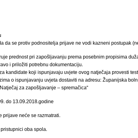
u
 da se protiv podnositelja prijave ne vodi kazneni postupak (ne
aruje prednost pri zapošljavanju prema posebnim propisima dužan
ravo i priložiti potrebnu dokumentaciju.
 kandidate koji ispunjavaju uvjete ovog natječaja provesti testi
zima o ispunjavanju uvjeta dostaviti na adresu: Županijska boln
Natječaj za zapošljavanje – spremačica“
.09. do 13.09.2018.godine
prijave neće se razmatrati.
 pristupnici oba spola.