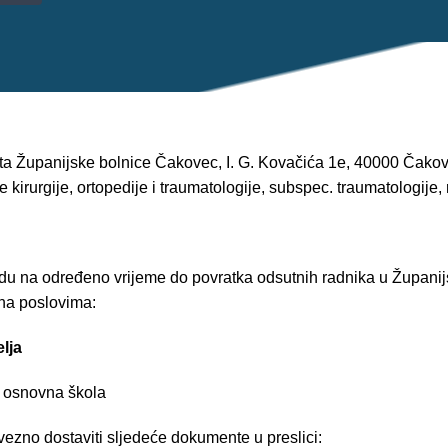
ta Županijske bolnice Čakovec, I. G. Kovačića 1e, 40000 Čakove
e kirurgije, ortopedije i traumatologije, subspec. traumatologije,
du na određeno vrijeme do povratka odsutnih radnika u Županij
 na poslovima:
lja
a osnovna škola
vezno dostaviti sljedeće dokumente u preslici: