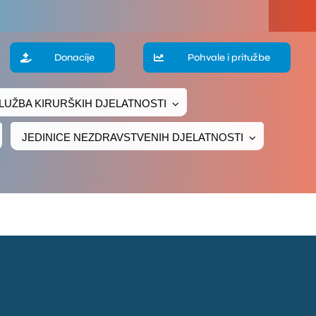
a
Donacije
Pohvale i pritužbe
LUŽBA KIRURŠKIH DJELATNOSTI
te
JEDINICE NEZDRAVSTVENIH DJELATNOSTI
ke
čivanje
ava