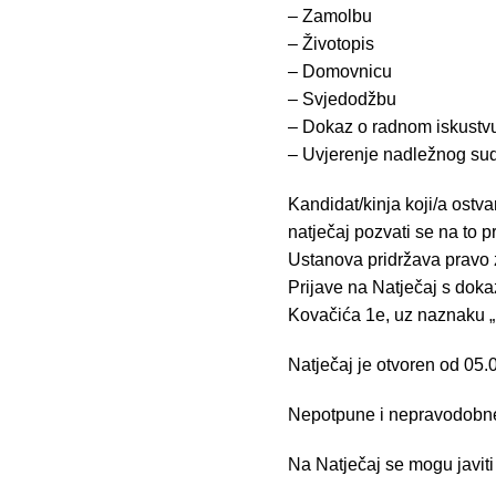
– Zamolbu
– Životopis
– Domovnicu
– Svjedodžbu
– Dokaz o radnom iskustv
– Uvjerenje nadležnog suda
Kandidat/kinja koji/a ostv
natječaj pozvati se na to p
Ustanova pridržava pravo za
Prijave na Natječaj s doka
Kovačića 1e, uz naznaku „
Natječaj je otvoren od 05
Nepotpune i nepravodobne 
Na Natječaj se mogu javiti