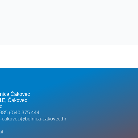
lnica Čakovec
 1E, Čakovec
c
385 (0)40 375 444
a-cakovec@bolnica-cakovec.hr
va