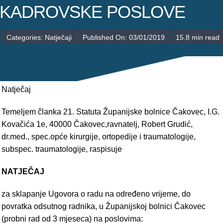
POLIKLINIKE
KADROVSKE POSLOVE
PALIJATIVNA SKRB
Categories:
Natječaji
Published On: 03/01/2019
15.8 min read
JEDINICE NEZDRAVSTVENIH DJELATNOSTI
RAVNATELJSTVO
Natječaj
Temeljem članka 21. Statuta Županijske bolnice Čakovec, I.G.
Kovačića 1e, 40000 Čakovec,ravnatelj, Robert Grudić,
dr.med., spec.opće kirurgije, ortopedije i traumatologije,
subspec. traumatologije, raspisuje
NATJEČAJ
za sklapanje Ugovora o radu na određeno vrijeme, do
povratka odsutnog radnika, u Županijskoj bolnici Čakovec
(probni rad od 3 mjeseca) na poslovima: