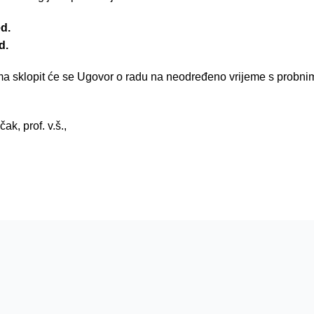
ed.
d.
ma sklopit će se Ugovor o radu na neodređeno vrijeme s probni
ak, prof. v.š.,