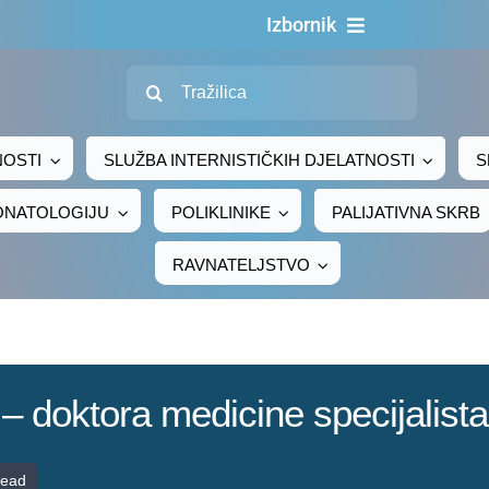
Izbornik
Traži...
Naslovna
O nama
NOSTI
SLUŽBA INTERNISTIČKIH DJELATNOSTI
S
Za pacijente
EONATOLOGIJU
POLIKLINIKE
PALIJATIVNA SKRB
Za djelatnike
RAVNATELJSTVO
Centralno naručivanje
Javna nabava
Novosti
– doktora medicine specijalista 
Adresar
Kontakt
read