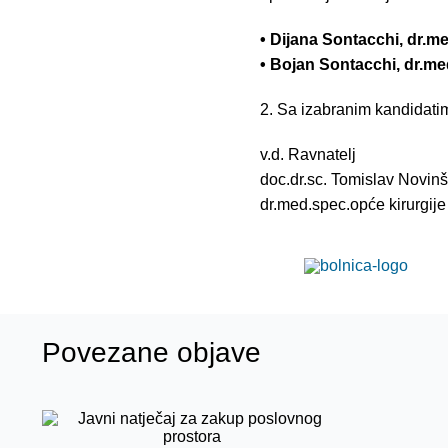
• Dijana Sontacchi, dr.m
• Bojan Sontacchi, dr.me
2. Sa izabranim kandidati
v.d. Ravnatelj
doc.dr.sc. Tomislav Novinšč
dr.med.spec.opće kirurgije
Povezane objave