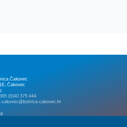
lnica Čakovec
 1E, Čakovec
c
385 (0)40 375 444
a-cakovec@bolnica-cakovec.hr
va