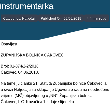
POLIKLINIKE
instrumentarka
PALIJATIVNA SKRB
Categories:
Natječaji
Published On: 05/06/2018
4.4 min read
JEDINICE NEZDRAVSTVENIH DJELATNOSTI
RAVNATELJSTVO
Obavijest
ŽUPANIJSKA BOLNICA ČAKOVEC
Broj: 01-874/2-2/2018.
Čakovec, 04.06.2018.
Na temelju članku 21. Statuta Županijske bolnice Čakovec, a
u svezi Natječaja za sklapanje Ugovora o radu na neodređeno
vrijeme (M/Ž) objavljenog u „NN“, Županijska bolnica
Čakovec, I. G. Kovačića 1e, daje slijedeću