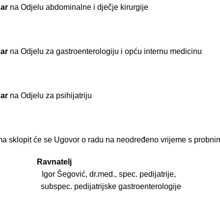
čar
na Odjelu abdominalne i dječje kirurgije
čar
na Odjelu za gastroenterologiju i opću internu medicinu
čar
na Odjelu za psihijatriju
ma sklopit će se Ugovor o radu na neodređeno vrijeme s probn
Ravnatelj
, Igor Šegović, dr.med., spec. pedijatrije,
gije subspec. pedijatrijske gastroenterologije