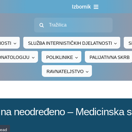
Izbornik
Traži...
Naslovn
O nama
NOSTI
SLUŽBA INTERNISTIČKIH DJELATNOSTI
S
Za pacijen
EONATOLOGIJU
POLIKLINIKE
PALIJATIVNA SKRB
Za djelatni
RAVNATELJSTVO
Centralno naru
Javna nab
Novosti
a na neodređeno – Medicinska s
Adresar
Kontakt
read