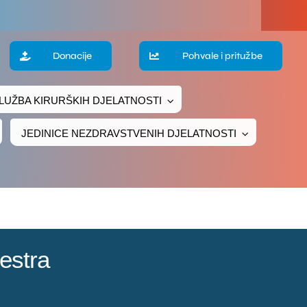
a
Donacije
Pohvale i pritužbe
LUŽBA KIRURŠKIH DJELATNOSTI
te
JEDINICE NEZDRAVSTVENIH DJELATNOSTI
ke
čivanje
ava
estra