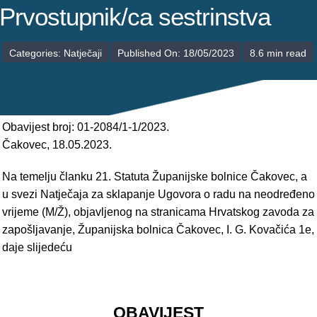
POLIKLINIKE
Prvostupnik/ca sestrinstva
PALIJATIVNA SKRB
Categories:
Natječaji
Published On: 18/05/2023
8.6 min read
JEDINICE NEZDRAVSTVENIH DJELATNOSTI
RAVNATELJSTVO
Obavijest broj: 01-2084/1-1/2023.
Čakovec, 18.05.2023.
Na temelju članku 21. Statuta Županijske bolnice Čakovec, a
u svezi Natječaja za sklapanje Ugovora o radu na neodređeno
vrijeme (M/Ž), objavljenog na stranicama Hrvatskog zavoda za
zapošljavanje, Županijska bolnica Čakovec, I. G. Kovačića 1e,
daje slijedeću
OBAVIJEST