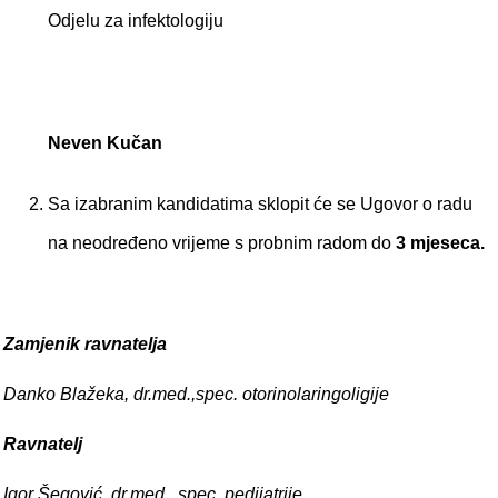
Odjelu za infektologiju
Neven Kučan
Sa izabranim kandidatima sklopit će se Ugovor o radu
na neodređeno vrijeme s probnim radom do
3 mjeseca.
Zamjenik ravnatelja
Danko Blažeka, dr.med.,spec. otorinolaringoligije
Ravnatelj
Igor Šegović, dr.med., spec. pedijatrije,