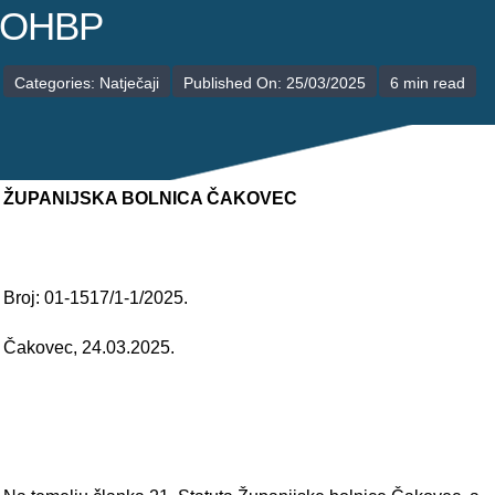
POLIKLINIKE
OHBP
PALIJATIVNA SKRB
Categories:
Natječaji
Published On: 25/03/2025
6 min read
JEDINICE NEZDRAVSTVENIH DJELATNOSTI
RAVNATELJSTVO
ŽUPANIJSKA BOLNICA ČAKOVEC
Broj: 01-1517/1-1/2025.
Čakovec, 24.03.2025.