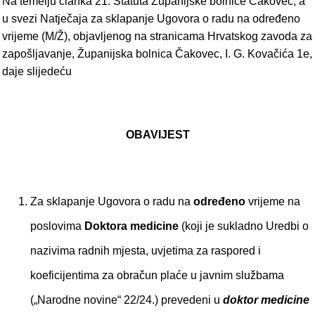
Na temelju članka 21. Statuta Županijske bolnice Čakovec, a
u svezi Natječaja za sklapanje Ugovora o radu na određeno
vrijeme (M/Ž), objavljenog na stranicama Hrvatskog zavoda za
zapošljavanje, Županijska bolnica Čakovec, I. G. Kovačića 1e,
daje slijedeću
OBAVIJEST
Za sklapanje Ugovora o radu na
određeno
vrijeme na
poslovima
Doktora medicine
(koji je sukladno Uredbi o
nazivima radnih mjesta, uvjetima za raspored i
koeficijentima za obračun plaće u javnim službama
(„Narodne novine“ 22/24.) prevedeni u
doktor medicine