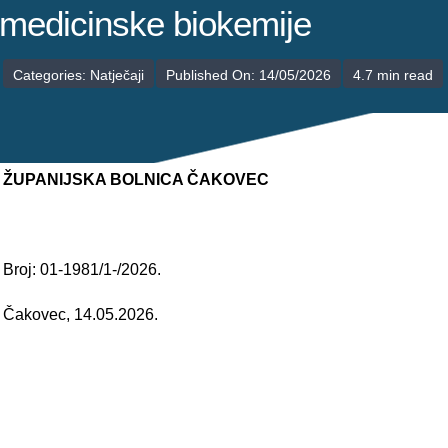
POLIKLINIKE
medicinske biokemije
PALIJATIVNA SKRB
Categories:
Natječaji
Published On: 14/05/2026
4.7 min read
JEDINICE NEZDRAVSTVENIH DJELATNOSTI
RAVNATELJSTVO
ŽUPANIJSKA BOLNICA ČAKOVEC
Broj: 01-1981/1-/2026.
Čakovec, 14.05.2026.