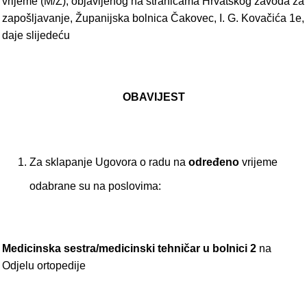
vrijeme (M/Ž), objavljenog na stranicama Hrvatskog zavoda za
zapošljavanje, Županijska bolnica Čakovec, I. G. Kovačića 1e,
daje slijedeću
OBAVIJEST
Za sklapanje Ugovora o radu na
određeno
vrijeme
odabrane su na poslovima:
Medicinska sestra/medicinski tehničar u bolnici 2
na
Odjelu ortopedije