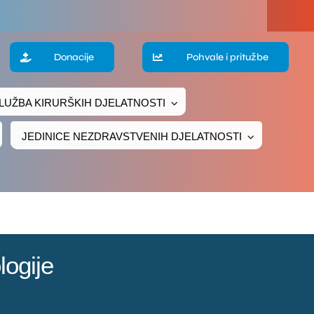
a
Donacije
Pohvale i pritužbe
LUŽBA KIRURŠKIH DJELATNOSTI
te
JEDINICE NEZDRAVSTVENIH DJELATNOSTI
ke
čivanje
ava
logije