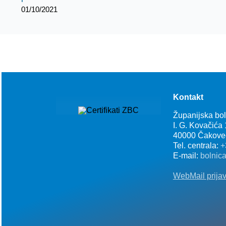
01/10/2021
Kontakt
Županijska bo
I. G. Kovačića
40000 Čakove
Tel. centrala:
+
E-mail:
bolnic
WebMail prija