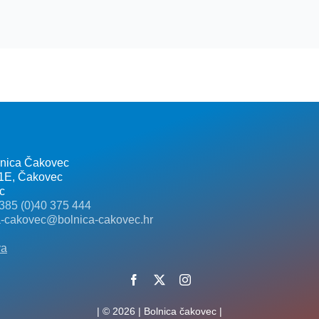
lnica Čakovec
 1E, Čakovec
c
385 (0)40 375 444
a-cakovec@bolnica-cakovec.hr
va
| © 2026 | Bolnica čakovec |