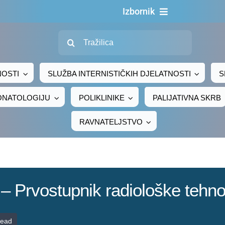
Izbornik
Traži...
Naslovn
O nama
NOSTI
SLUŽBA INTERNISTIČKIH DJELATNOSTI
S
Za pacijen
EONATOLOGIJU
POLIKLINIKE
PALIJATIVNA SKRB
Za djelatni
RAVNATELJSTVO
Centralno naru
Javna nab
Novosti
 – Prvostupnik radiološke tehno
Adresar
Kontakt
read