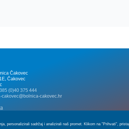
lnica Čakovec
 1E, Čakovec
c
385 (0)40 375 444
a-cakovec@bolnica-cakovec.hr
va
, personalizirali sadržaj i analizirali naš promet. Klikom na "Prihvati", pris