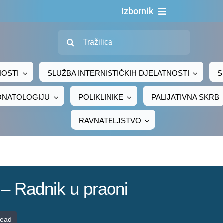
Izbornik
Traži...
Naslovna
O nama
NOSTI
SLUŽBA INTERNISTIČKIH DJELATNOSTI
S
Za pacijente
EONATOLOGIJU
POLIKLINIKE
PALIJATIVNA SKRB
Za djelatnike
RAVNATELJSTVO
Centralno naručivanje
Javna nabava
Novosti
 – Radnik u praoni
Adresar
Kontakt
read