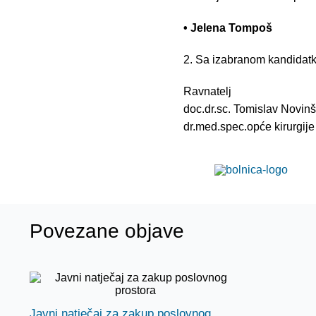
• Jelena Tompoš
2. Sa izabranom kandidatk
Ravnatelj
doc.dr.sc. Tomislav Novinšč
dr.med.spec.opće kirurgije
Povezane objave
Javni natječaj za zakup poslovnog