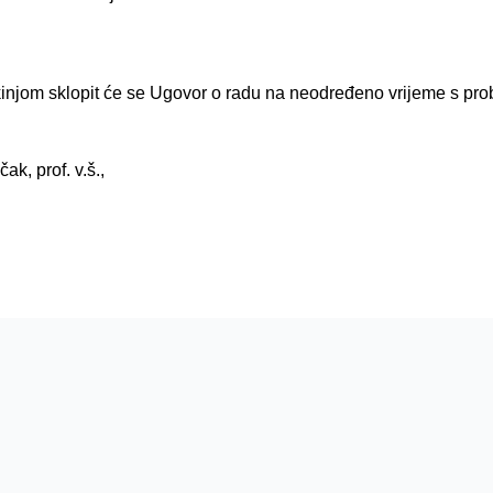
injom sklopit će se Ugovor o radu na neodređeno vrijeme s pr
ak, prof. v.š.,