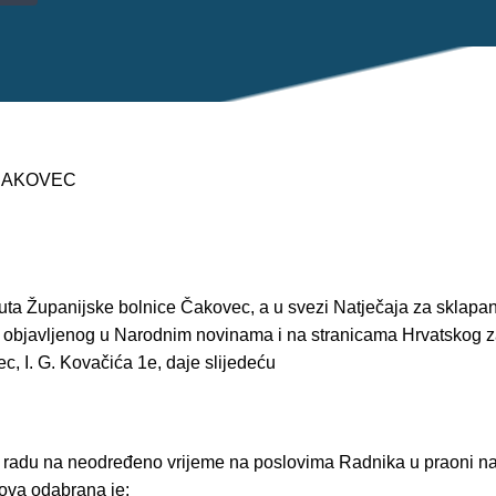
 ČAKOVEC
tuta Županijske bolnice Čakovec, a u svezi Natječaja za sklapa
 objavljenog u Narodnim novinama i na stranicama Hrvatskog z
, I. G. Kovačića 1e, daje slijedeću
o radu na neodređeno vrijeme na poslovima Radnika u praoni n
lova odabrana je: