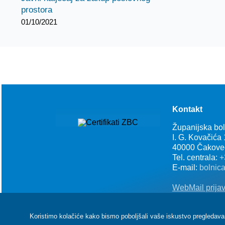
prostora
01/10/2021
Kontakt
Županijska bo
I. G. Kovačića
40000 Čakove
Tel. centrala:
+
E-mail:
bolnic
WebMail prija
Koristimo kolačiće kako bismo poboljšali vaše iskustvo pregledavanja