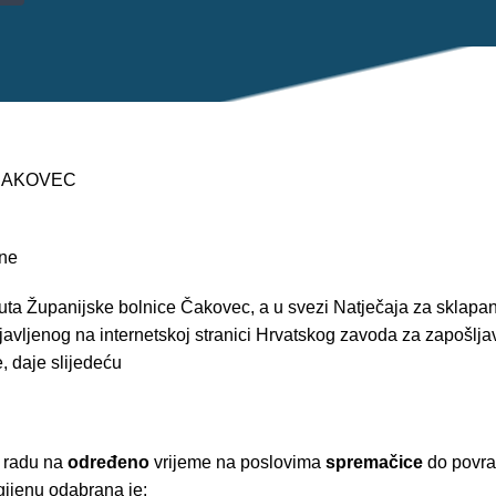
 ČAKOVEC
ine
tuta Županijske bolnice Čakovec, a u svezi Natječaja za sklapa
javljenog na internetskoj stranici Hrvatskog zavoda za zapošlj
, daje slijedeću
o radu na
određeno
vrijeme na poslovima
spremačice
do povrat
gijenu odabrana je: