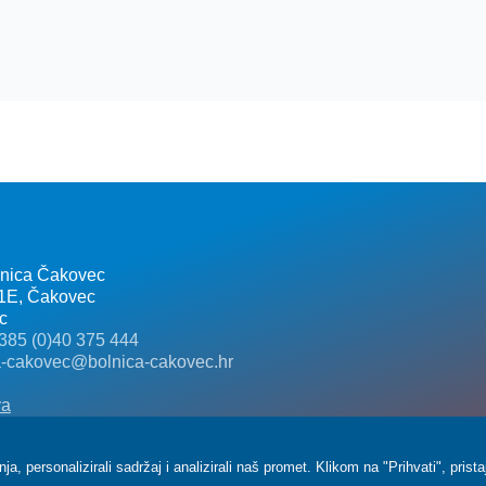
lnica Čakovec
 1E, Čakovec
c
385 (0)40 375 444
a-cakovec@bolnica-cakovec.hr
va
, personalizirali sadržaj i analizirali naš promet. Klikom na "Prihvati", pris