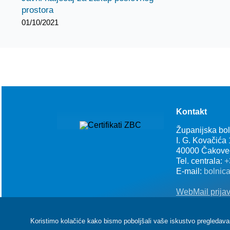
prostora
01/10/2021
Kontakt
Županijska bo
I. G. Kovačića
40000 Čakove
Tel. centrala:
+
E-mail:
bolnic
WebMail prija
Koristimo kolačiće kako bismo poboljšali vaše iskustvo pregledavanja