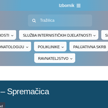
Izbornik
Traži...
Naslovna
O nama
NOSTI
SLUŽBA INTERNISTIČKIH DJELATNOSTI
S
Za pacijente
EONATOLOGIJU
POLIKLINIKE
PALIJATIVNA SKRB
Za djelatnike
RAVNATELJSTVO
Centralno naručivanje
Javna nabava
Novosti
a – Spremačica
Adresar
Kontakt
ad