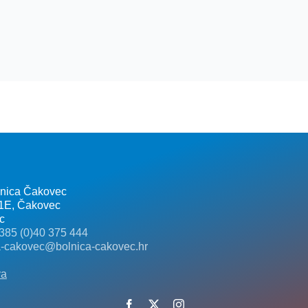
lnica Čakovec
 1E, Čakovec
c
385 (0)40 375 444
a-cakovec@bolnica-cakovec.hr
va