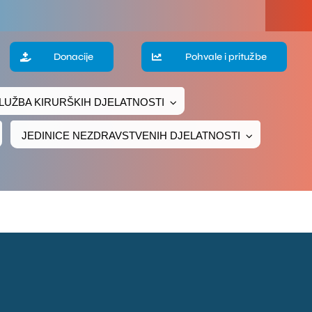
a
Donacije
Pohvale i pritužbe
LUŽBA KIRURŠKIH DJELATNOSTI
te
JEDINICE NEZDRAVSTVENIH DJELATNOSTI
ke
čivanje
ava