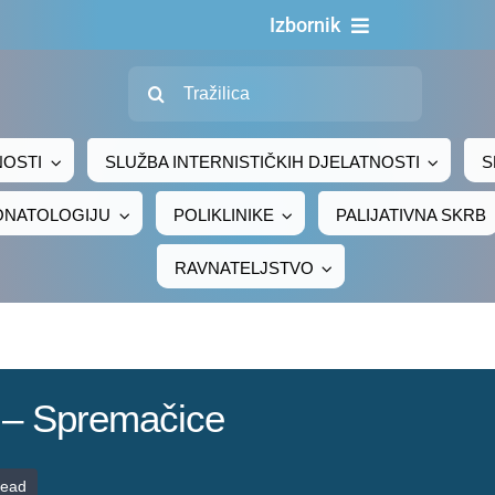
Izbornik
Traži...
Naslovn
O nama
NOSTI
SLUŽBA INTERNISTIČKIH DJELATNOSTI
S
Za pacijen
EONATOLOGIJU
POLIKLINIKE
PALIJATIVNA SKRB
Za djelatni
RAVNATELJSTVO
Centralno naru
Javna nab
Novosti
a – Spremačice
Adresar
Kontakt
read