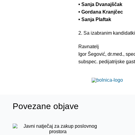
• Sanja Dvanajščak
• Gordana Kranjčec
• Sanja Plaftak
2. Sa izabranim kandidatk
Ravnatelj
Igor Šegović, dr.med., spec.
subspec. pedijatrijske gas
Povezane objave