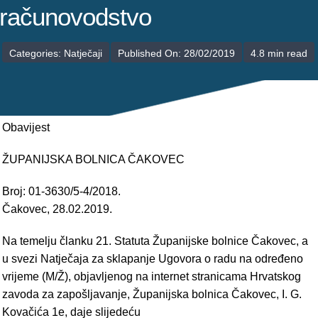
POLIKLINIKE
računovodstvo
PALIJATIVNA SKRB
Categories:
Natječaji
Published On: 28/02/2019
4.8 min read
JEDINICE NEZDRAVSTVENIH DJELATNOSTI
RAVNATELJSTVO
Obavijest
ŽUPANIJSKA BOLNICA ČAKOVEC
Broj: 01-3630/5-4/2018.
Čakovec, 28.02.2019.
Na temelju članku 21. Statuta Županijske bolnice Čakovec, a
u svezi Natječaja za sklapanje Ugovora o radu na određeno
vrijeme (M/Ž), objavljenog na internet stranicama Hrvatskog
zavoda za zapošljavanje, Županijska bolnica Čakovec, I. G.
Kovačića 1e, daje slijedeću