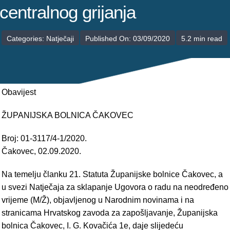
POLIKLINIKE
centralnog grijanja
PALIJATIVNA SKRB
Categories:
Natječaji
Published On: 03/09/2020
5.2 min read
JEDINICE NEZDRAVSTVENIH DJELATNOSTI
RAVNATELJSTVO
Obavijest
ŽUPANIJSKA BOLNICA ČAKOVEC
Broj: 01-3117/4-1/2020.
Čakovec, 02.09.2020.
Na temelju članku 21. Statuta Županijske bolnice Čakovec, a
u svezi Natječaja za sklapanje Ugovora o radu na neodređeno
vrijeme (M/Ž), objavljenog u Narodnim novinama i na
stranicama Hrvatskog zavoda za zapošljavanje, Županijska
bolnica Čakovec, I. G. Kovačića 1e, daje slijedeću