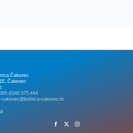
lnica Čakovec
 1E, Čakovec
c
385 (0)40 375 444
a-cakovec@bolnica-cakovec.hr
va