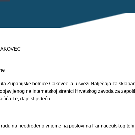
 ČAKOVEC
ine
tuta Županijske bolnice Čakovec, a u svezi Natječaja za sklapa
objavljenog na internetskoj stranici Hrvatskog zavoda za zapoš
ačića 1e, daje slijedeću
 radu na neodređeno vrijeme na poslovima Farmaceutskog tehnič