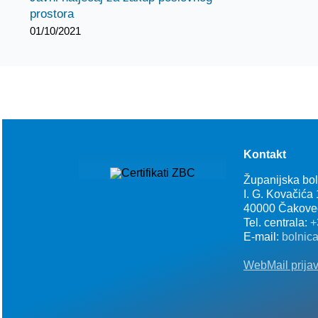
prostora
01/10/2021
Kontakt
Županijska bo
I. G. Kovačića
40000 Čakove
Tel. centrala:
+
E-mail:
bolnic
WebMail prija