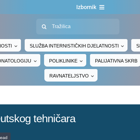
Izbornik
Traži...
Naslovn
O nama
NOSTI
SLUŽBA INTERNISTIČKIH DJELATNOSTI
S
Za pacijen
EONATOLOGIJU
POLIKLINIKE
PALIJATIVNA SKRB
Za djelatni
RAVNATELJSTVO
Centralno naru
Javna nab
Novosti
utskog tehničara
Adresar
Kontakt
read