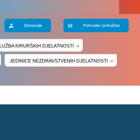
a
Donacije
Pohvale i pritužbe
LUŽBA KIRURŠKIH DJELATNOSTI
te
JEDINICE NEZDRAVSTVENIH DJELATNOSTI
ke
čivanje
ava