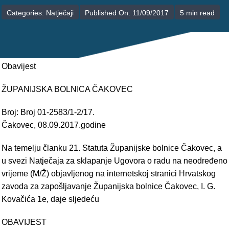
POLIKLINIKE
Categories:
Natječaji
Published On: 11/09/2017
5 min read
PALIJATIVNA SKRB
JEDINICE NEZDRAVSTVENIH DJELATNOSTI
Obavijest
RAVNATELJSTVO
ŽUPANIJSKA BOLNICA ČAKOVEC
Broj: Broj 01-2583/1-2/17.
Čakovec, 08.09.2017.godine
Na temelju članku 21. Statuta Županijske bolnice Čakovec, a
u svezi Natječaja za sklapanje Ugovora o radu na neodređeno
vrijeme (M/Ž) objavljenog na internetskoj stranici Hrvatskog
zavoda za zapošljavanje Županijska bolnice Čakovec, I. G.
Kovačića 1e, daje sljedeću
OBAVIJEST