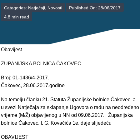
POLIKLINIKE
Categories:
Natječaji
,
Novosti
Published On: 28/06/2017
4.8 min read
PALIJATIVNA SKRB
JEDINICE NEZDRAVSTVENIH DJELATNOSTI
RAVNATELJSTVO
Obavijest
ŽUPANIJSKA BOLNICA ČAKOVEC
Broj: 01-1436/4-2017.
Čakovec, 28.06.2017.godine
Na temelju članku 21. Statuta Županijske bolnice Čakovec, a
u svezi Natječaja za sklapanje Ugovora o radu na neodređeno
vrijeme (M/Ž) objavljenog u NN od 09.06.2017., Županijska
bolnice Čakovec, I. G. Kovačića 1e, daje slijedeću
OBAVIJEST