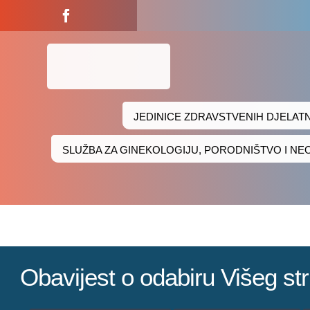
Skip
to
content
JEDINICE ZDRAVSTVENIH DJELAT
SLUŽBA ZA GINEKOLOGIJU, PORODNIŠTVO I N
Obavijest o odabiru Višeg st