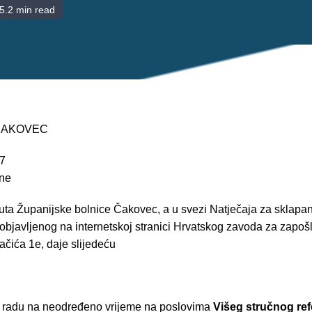
5.2 min read
 ČAKOVEC
17
ine
tuta Županijske bolnice Čakovec, a u svezi Natječaja za sklapa
objavljenog na internetskoj stranici Hrvatskog zavoda za zapoš
ačića 1e, daje slijedeću
o radu na neodređeno vrijeme na poslovima
Višeg stručnog ref