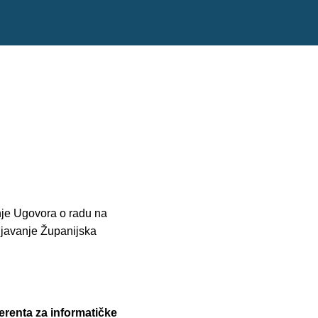
nje Ugovora o radu na
ljavanje Županijska
erenta za informatičke