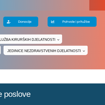
a
Donacije
Pohvale i pritužbe
te
LUŽBA KIRURŠKIH DJELATNOSTI
ke
JEDINICE NEZDRAVSTVENIH DJELATNOSTI
čivanje
ava
e poslove