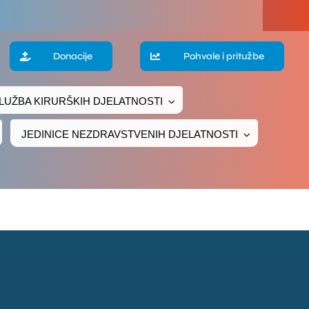
a
Donacije
Pohvale i pritužbe
LUŽBA KIRURŠKIH DJELATNOSTI
te
JEDINICE NEZDRAVSTVENIH DJELATNOSTI
ke
čivanje
ava