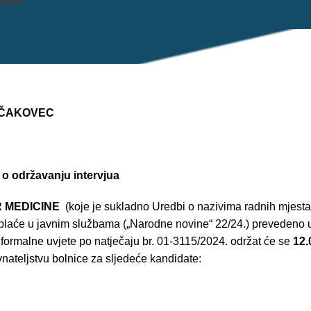
 ČAKOVEC
avanju intervjua
 MEDICINE
(koje je sukladno Uredbi o nazivima radnih mjesta
 plaće u javnim službama („Narodne novine“ 22/24.) prevedeno
 formalne uvjete po natječaju br. 01-3115/2024. održat će se
12.
nateljstvu bolnice za sljedeće kandidate: