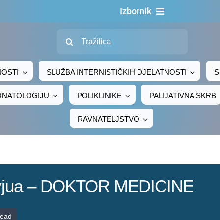
Izbornik
Traži...
Naslovn
O nama
NOSTI
SLUŽBA INTERNISTIČKIH DJELATNOSTI
S
Za pacijen
EONATOLOGIJU
POLIKLINIKE
PALIJATIVNA SKRB
Za djelatni
RAVNATELJSTVO
Centralno naru
Javna nab
Novosti
tervjua – DOKTOR MEDICINE
Adresar
Kontakt
read